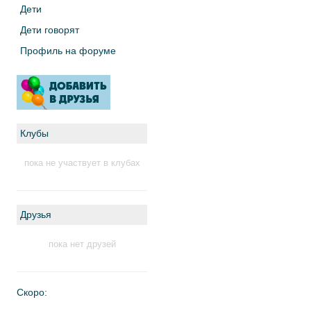
Дети
Дети говорят
Профиль на форуме
Клубы
пока не участвует в клубах
Друзья
пока нет друзей
Скоро: