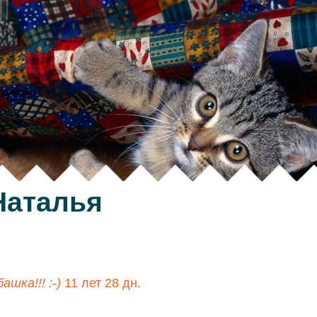
Наталья
шка!!! :-)
11 лет 28 дн.