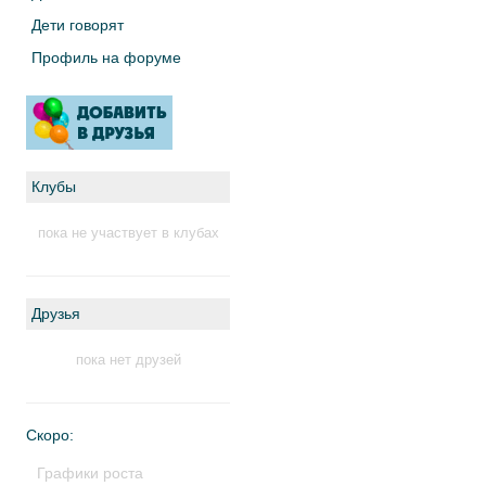
Дети говорят
Профиль на форуме
Клубы
пока не участвует в клубах
Друзья
пока нет друзей
Скоро:
Графики роста