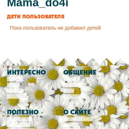
Mama_do4i
ДЕТИ ПОЛЬЗОВАТЕЛЯ
Пока пользователь не добавил детей
ИНТЕРЕСНО
ОБЩЕНИЕ
Почитать
Форум
Адреса
Фотографии
Конкурсы
Клубы
Пособия
Дети говорят
ПОЛЕЗНО
О САЙТЕ
От меня к тебе
Реклама на сайте
Консультации
Команда