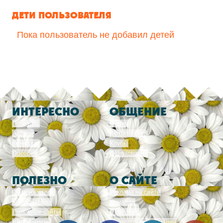
ДЕТИ ПОЛЬЗОВАТЕЛЯ
Пока пользователь не добавил детей
ИНТЕРЕСНО
ОБЩЕНИЕ
Почитать
Форум
Адреса
Фотографии
Конкурсы
Клубы
Пособия
Дети говорят
ПОЛЕЗНО
О САЙТЕ
От меня к тебе
Реклама на сайте
Консультации
Команда
Полезные сайты
СМИ о нас
Выбор имени
Правовая информация