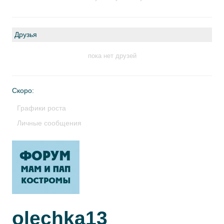
Друзья
пока нет друзей
Скоро:
Графики роста
Личные сообщения
olechka13