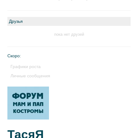
Друзья
пока нет друзей
Скоро:
Графики роста
Личные сообщения
ТасяЯ