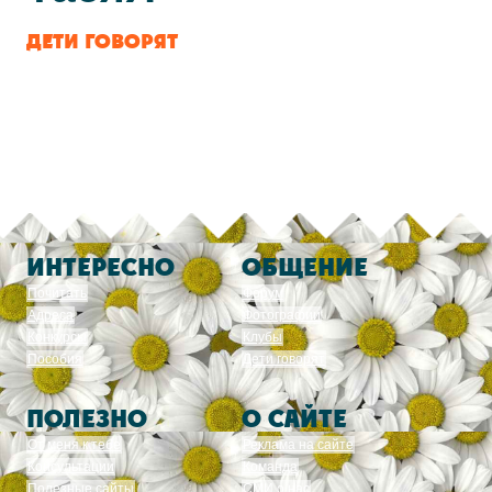
ДЕТИ ГОВОРЯТ
ИНТЕРЕСНО
ОБЩЕНИЕ
Почитать
Форум
Адреса
Фотографии
Конкурсы
Клубы
Пособия
Дети говорят
ПОЛЕЗНО
О САЙТЕ
От меня к тебе
Реклама на сайте
Консультации
Команда
Полезные сайты
СМИ о нас