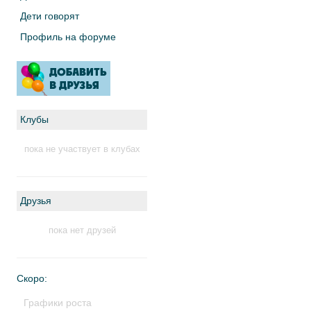
Дети говорят
Профиль на форуме
Клубы
пока не участвует в клубах
Друзья
пока нет друзей
Скоро:
Графики роста