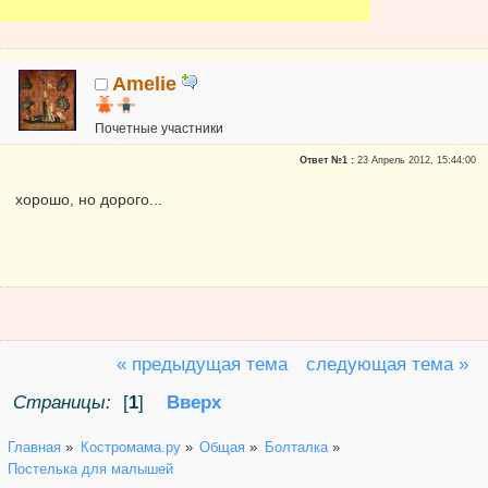
Amelie
Почетные участники
Сказали "Спасибо": 3
Ответ №1 :
23 Апрель 2012, 15:44:00
Репутация:
1
хорошо, но дорого...
« предыдущая тема
следующая тема »
Страницы:
[
1
]
Вверх
Главная
»
Костромама.ру
»
Общая
»
Болталка
»
Постелька для малышей