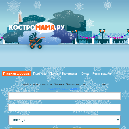
Главная форума
Правила
Поиск
Календарь
Вход
Регистрация
Добро пожаловать,
Гость
. Пожалуйста,
войдите
или
зарегистрируйтесь
.