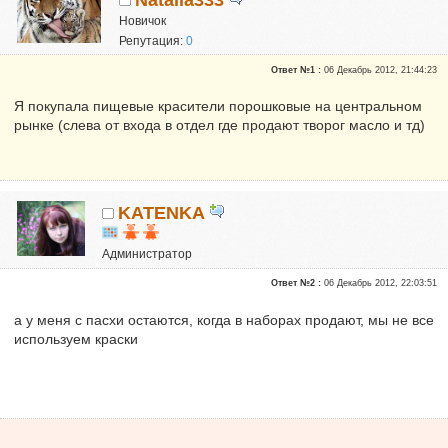
Новичок
Репутация:
0
Ответ №1 :
06 Декабрь 2012, 21:44:23
Я покупала пищевые красители порошковые на центральном
рынке (слева от входа в отдел где продают творог масло и тд)
KATENKA
Администратор
Почетные участники
Ответ №2 :
06 Декабрь 2012, 22:03:51
Сказали "Спасибо": 470
Репутация:
6
а у меня с пасхи остаются, когда в наборах продают, мы не все
используем краски