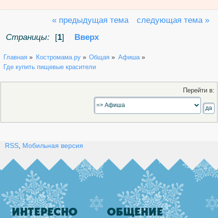
« предыдущая тема
следующая тема »
Страницы:
[
1
]
Вверх
Главная
»
Костромама.ру
»
Общая
»
Афиша
»
Где купить пищевые красители
Перейти в:
RSS
,
Мобильная версия
ИНТЕРЕСНО
ОБЩЕНИЕ