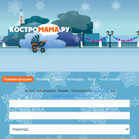
Главная форума
Правила
Поиск
Календарь
Вход
Регистрация
Добро пожаловать,
Гость
. Пожалуйста,
войдите
или
зарегистрируйтесь
.