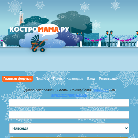
Главная форума
Правила
Поиск
Календарь
Вход
Регистрация
Добро пожаловать,
Гость
. Пожалуйста,
войдите
или
зарегистрируйтесь
.