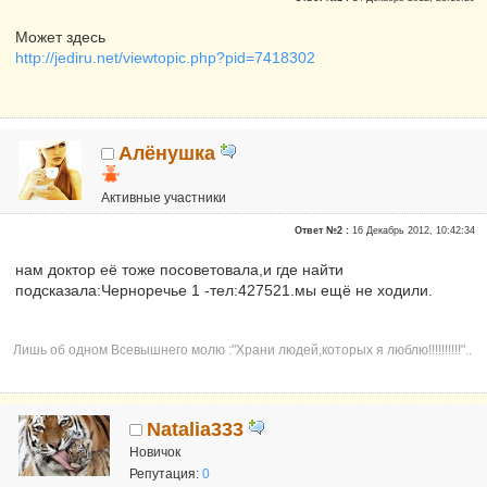
Может здесь
http://jediru.net/viewtopic.php?pid=7418302
Алёнушка
Активные участники
Репутация:
0
Ответ №2 :
16 Декабрь 2012, 10:42:34
нам доктор её тоже посоветовала,и где найти
подсказала:Черноречье 1 -тел:427521.мы ещё не ходили.
Лишь об одном Всевышнего молю :"Храни людей,которых я люблю!!!!!!!!!!"..
Natalia333
Новичок
Репутация:
0