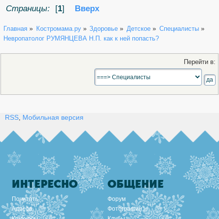
Страницы:
[
1
]
Вверх
Главная
»
Костромама.ру
»
Здоровье
»
Детское
»
Специалисты
»
Невропатолог РУМЯНЦЕВА Н.П. как к ней попасть?
Перейти в:
RSS
,
Мобильная версия
ИНТЕРЕСНО
ОБЩЕНИЕ
Почитать
Форум
Адреса
Фотографии
Конкурсы
Клубы