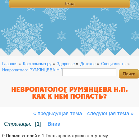
Главная
»
Костромама.ру
»
Здоровье
»
Детское
»
Специалисты
»
Невропатолог РУМЯНЦЕВА Н.П. как к ней попасть?
НЕВРОПАТОЛОГ РУМЯНЦЕВА Н.П.
КАК К НЕЙ ПОПАСТЬ?
« предыдущая тема
следующая тема »
Страницы:
[
1
]
Вниз
0 Пользователей и 1 Гость просматривают эту тему.