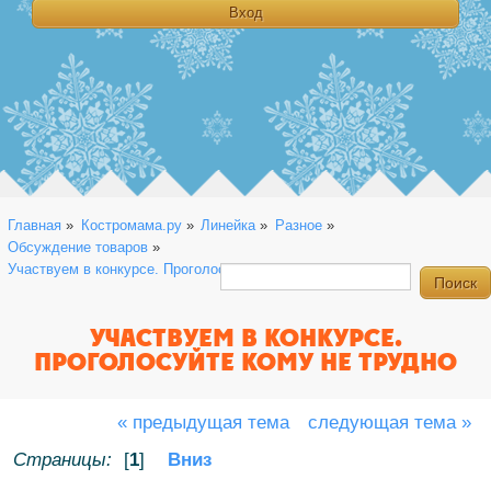
Главная
»
Костромама.ру
»
Линейка
»
Разное
»
Обсуждение товаров
»
Участвуем в конкурсе. Проголосуйте кому не трудно
УЧАСТВУЕМ В КОНКУРСЕ.
ПРОГОЛОСУЙТЕ КОМУ НЕ ТРУДНО
« предыдущая тема
следующая тема »
Страницы:
[
1
]
Вниз