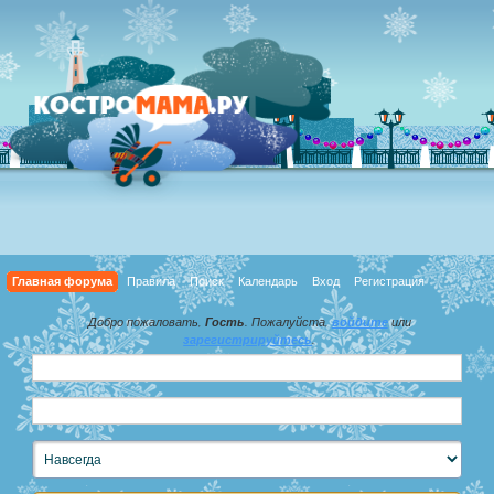
Главная форума
Правила
Поиск
Календарь
Вход
Регистрация
Добро пожаловать,
Гость
. Пожалуйста,
войдите
или
зарегистрируйтесь
.