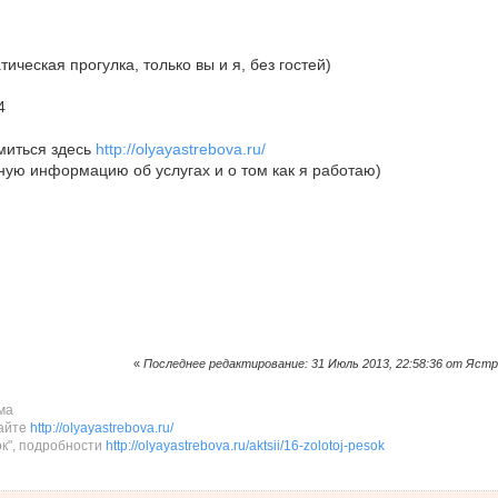
тическая прогулка, только вы и я, без гостей)
4
миться здесь
http://olyayastrebova.ru/
ную информацию об услугах и о том как я работаю)
«
Последнее редактирование: 31 Июль 2013, 22:58:36 от Яст
ма
сайте
http://olyayastrebova.ru/
ок", подробности
http://olyayastrebova.ru/aktsii/16-zolotoj-pesok