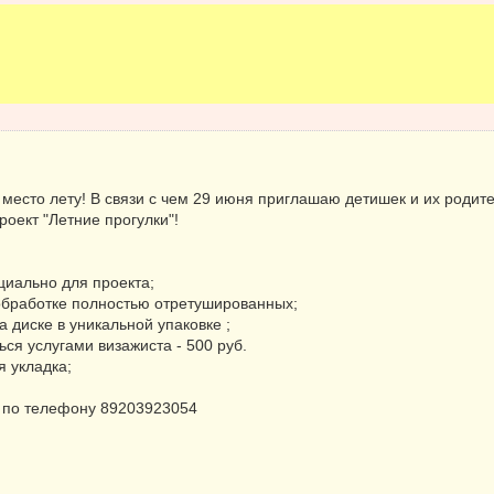
а место лету! В связи с чем 29 июня приглашаю детишек и их роди
оект "Летние прогулки"!
циально для проекта;
 обработке полностью отретушированных;
а диске в уникальной упаковке ;
ся услугами визажиста - 500 руб.
я укладка;
 по телефону 89203923054