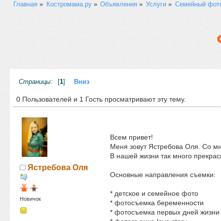
Главная
»
Костромама.ру
»
Объявления
»
Услуги
»
Семейный фото
Страницы:
[
1
]
Вниз
0 Пользователей и 1 Гость просматривают эту тему.
Всем привет!
Меня зовут Ястребова Оля. Со мн
В нашей жизни так много прекрас
Ястребова Оля
Основные направления съемки:
* детское и семейное фото
Новичок
* фотосъемка беременности
* фотосъемка первых дней жизни