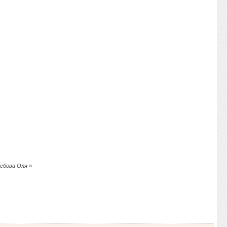
ребова Оля
»