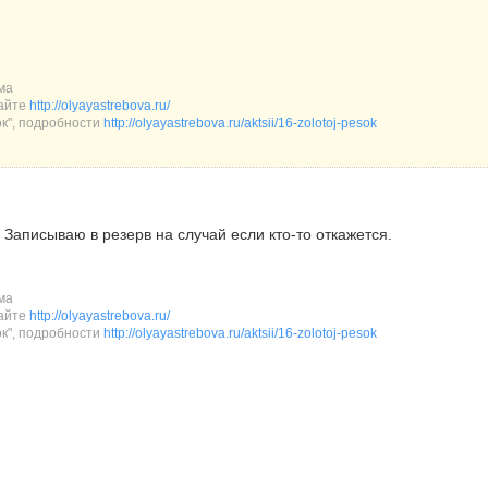
ма
сайте
http://olyayastrebova.ru/
ок", подробности
http://olyayastrebova.ru/aktsii/16-zolotoj-pesok
 Записываю в резерв на случай если кто-то откажется.
ма
сайте
http://olyayastrebova.ru/
ок", подробности
http://olyayastrebova.ru/aktsii/16-zolotoj-pesok