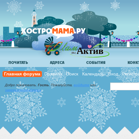
ПОЧИТАТЬ
АДРЕСА
СОБЫТИЯ
КОНК
Главная форума
Правила
Поиск
Календарь
Вход
Регистр
Добро пожаловать,
Гость
. Пожалуйста,
войдите
или
зарегистрируйтесь
.