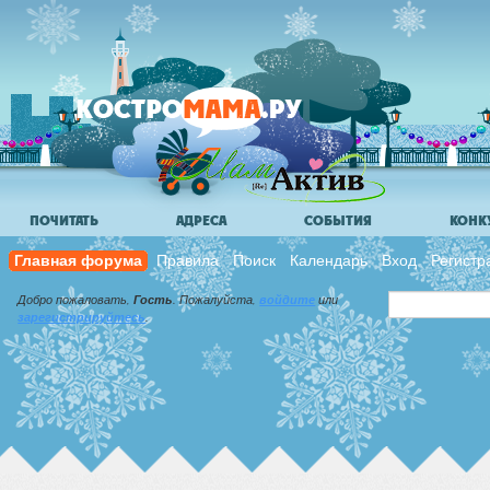
ПОЧИТАТЬ
АДРЕСА
СОБЫТИЯ
КОНК
Главная форума
Правила
Поиск
Календарь
Вход
Регистр
Добро пожаловать,
Гость
. Пожалуйста,
войдите
или
зарегистрируйтесь
.