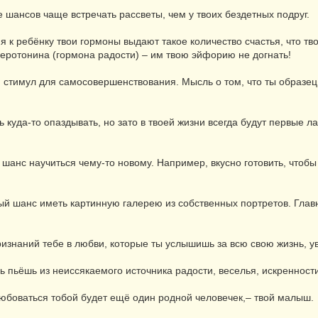
е шансов чаще встречать рассветы, чем у твоих бездетных подруг.
ия к ребёнку твои гормоны выдают такое количество счастья, что т
серотонина (гормона радости) – им твою эйфорию не догнать!
й стимул для самосовершенствования. Мысль о том, что ты образе
ь куда-то опаздывать, но зато в твоей жизни всегда будут первые 
 шанс научиться чему-то новому. Например, вкусно готовить, чтобы
ный шанс иметь картинную галерею из собственных портретов. Глав
признаний тебе в любви, которые ты услышишь за всю свою жизнь, 
нь пьёшь из неиссякаемого источника радости, веселья, искренност
 любоваться тобой будет ещё один родной человечек,– твой малыш.