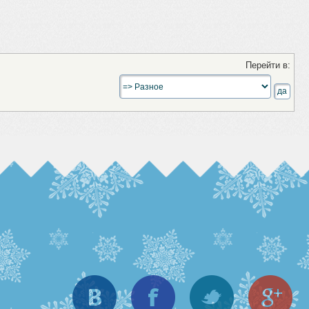
Перейти в:
Вконтакте
Facebook
Twitter
Goo