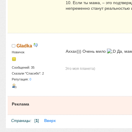
10. Если ты мама, – это подтверж
непременно станут реальностью и
Gladka
Аххах))) Очень мило
Да, мам
Новичок
Сообщений: 35
Это моя планета)
Сказали "Спасибо": 2
Репутация:
0
Реклама
Страницы:
[
1
]
Вверх