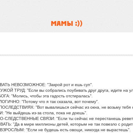
МАМЫ :))
ВАТЬ НЕВОЗМОЖНОЕ: "Закрой рот и ешь суп".
ОЙ ТРУД: "Если вы собрались поубивать друг друга, идите на ули
ГА: "Молись, чтобы эта гадость отстиралась".
ГИЧНО: "Потому что я так сказала, вот почему".
ОСЛЕДСТВИЯХ: "Вот вывалишься сейчас из окна, не возьму тебя с 
 "Не выйдешь из-за стола, пока не доешь".
-СЛЕДСТВЕННЫЕ СВЯЗИ: "Если ты сейчас не перестанешь реветь
ТЬ: "Да в мире миллионы детей, которым не так повезло с родите
ВЗРОСЛЫМ: "Если не будешь есть овощи, никогда не вырастешь".