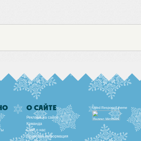
НО
О САЙТЕ
Used
Responsif theme
Реклама на сайте
Команда
ты
СМИ о нас
Правовая информация