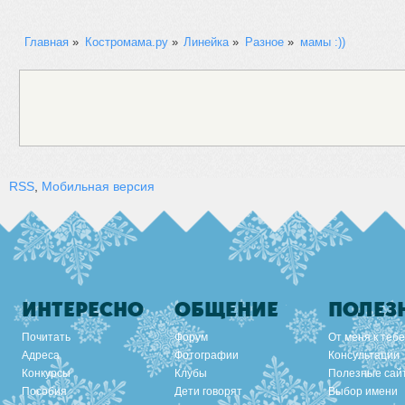
Главная
»
Костромама.ру
»
Линейка
»
Разное
»
мамы :))
RSS
,
Мобильная версия
ИНТЕРЕСНО
ОБЩЕНИЕ
ПОЛЕЗ
Почитать
Форум
От меня к тебе
Адреса
Фотографии
Консультации
Конкурсы
Клубы
Полезные сай
Пособия
Дети говорят
Выбор имени