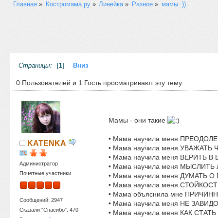
Главная
»
Костромама.ру
»
Линейка
»
Разное
»
мамы :))
Страницы:
[
1
]
Вниз
0 Пользователей и 1 Гость просматривают эту тему.
Мамы - они такие
• Мама научила меня ПРЕОДОЛЕ
KATENKA
• Мама научила меня УВАЖАТЬ ЧУЖ
• Мама научила меня ВЕРИТЬ В БО
Администратор
• Мама научила меня МЫСЛИТЬ ЛО
Почетные участники
• Мама научила меня ДУМАТЬ О П
• Мама научила меня СТОЙКОСТИ:
• Мама объяснила мне ПРИЧИННО
Сообщений: 2947
• Мама научила меня НЕ ЗАВИДОВА
Сказали "Спасибо": 470
• Мама научила меня КАК СТАТЬ 