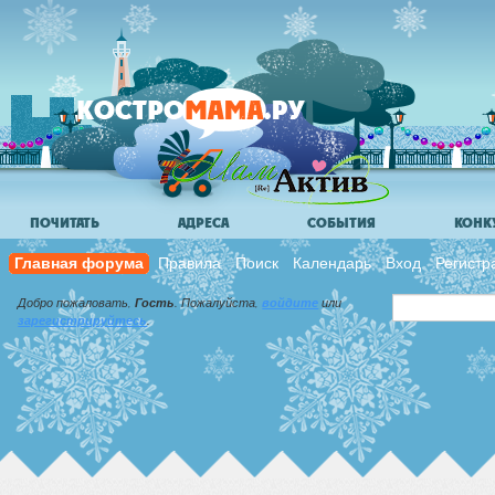
ПОЧИТАТЬ
АДРЕСА
СОБЫТИЯ
КОНК
Главная форума
Правила
Поиск
Календарь
Вход
Регистр
Добро пожаловать,
Гость
. Пожалуйста,
войдите
или
зарегистрируйтесь
.