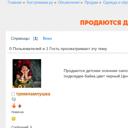
Главная
»
Костромама.ру
»
Объявления
»
Продам
»
Одежда и обу
ПРОДАЮТСЯ Д
Страницы:
[
1
]
Вниз
0 Пользователей и 1 Гость просматривают эту тему.
Продаются детские осенние сапо
подкладки-байка,цвет черный.Цен
тримпампушка
Новичок
Сообщений: 9