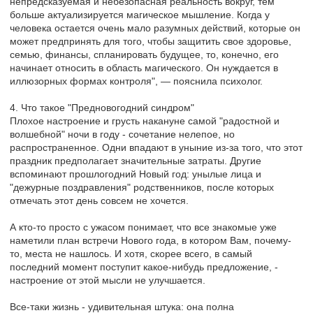
непредсказуемая и небезопасная реальность вокруг, тем
больше актуализируется магическое мышление. Когда у
человека остается очень мало разумных действий, которые он
может предпринять для того, чтобы защитить свое здоровье,
семью, финансы, спланировать будущее, то, конечно, его
начинает относить в область магического. Он нуждается в
иллюзорных формах контроля", — пояснила психолог.
4. Что такое "Предновогодний синдром"
Плохое настроение и грусть накануне самой "радостной и
волшебной" ночи в году - сочетание нелепое, но
распространенное. Одни впадают в уныние из-за того, что этот
праздник предполагает значительные затраты. Другие
вспоминают прошлогодний Новый год: унылые лица и
"дежурные поздравления" родственников, после которых
отмечать этот день совсем не хочется.
А кто-то просто с ужасом понимает, что все знакомые уже
наметили план встречи Нового года, в котором Вам, почему-
то, места не нашлось. И хотя, скорее всего, в самый
последний момент поступит какое-нибудь предложение, -
настроение от этой мысли не улучшается.
Все-таки жизнь - удивительная штука: она полна