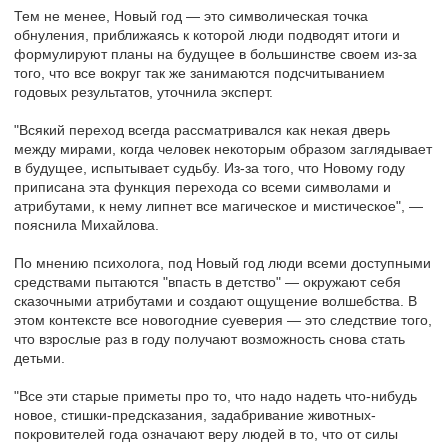
Тем не менее, Новый год — это символическая точка
обнуления, приближаясь к которой люди подводят итоги и
формулируют планы на будущее в большинстве своем из-за
того, что все вокруг так же занимаются подсчитыванием
годовых результатов, уточнила эксперт.
"Всякий переход всегда рассматривался как некая дверь
между мирами, когда человек некоторым образом заглядывает
в будущее, испытывает судьбу. Из-за того, что Новому году
приписана эта функция перехода со всеми символами и
атрибутами, к нему липнет все магическое и мистическое", —
пояснила Михайлова.
По мнению психолога, под Новый год люди всеми доступными
средствами пытаются "впасть в детство" — окружают себя
сказочными атрибутами и создают ощущение волшебства. В
этом контексте все новогодние суеверия — это следствие того,
что взрослые раз в году получают возможность снова стать
детьми.
"Все эти старые приметы про то, что надо надеть что-нибудь
новое, стишки-предсказания, задабривание животных-
покровителей года означают веру людей в то, что от силы