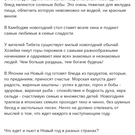
блюд являются соленые бобы. Это очень тяжелая для желудка
пища, облегчить которую невозможно ни водкой, ни красным
вином.
В Камбодже новогодний стол ставят возле окна и подают
самые любимые в семье сладости.
У жителей Тибета существует милый новогодний обычай.
Хозяйки пекут горы пирожков с самыми разнообразными
начинками и одаривают ими всех знакомых и незнакомых
людей. Чем больше раздашь, тем богаче будешь!
В Японии на Новый год готовят блюда из продуктов, которые,
по преданиям, приносят счастье. Морская капуста дает
радость, жареные каштаны - успех в делах, горох и бобы -
здоровье, вареная рыба - спокойствие и бодрость духа, икра
сельди - счастливую семью и множество детей. Новогодняя
трапеза в японских семьях проходит тихо и чинно, без шумных
бесед и застольных песен. Ничто не должно отвлекать от
мыслей о том, что ждет каждого в наступающем году.
Что едят и пьют в Новый год в разных странах?