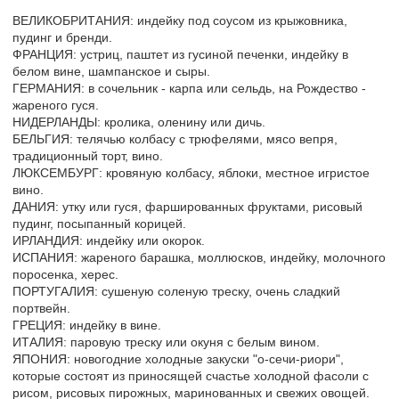
ВЕЛИКОБРИТАНИЯ: индейку под соусом из крыжовника,
пудинг и бренди.
ФРАНЦИЯ: устриц, паштет из гусиной печенки, индейку в
белом вине, шампанское и сыры.
ГЕРМАНИЯ: в сочельник - карпа или сельдь, на Рождество -
жареного гуся.
НИДЕРЛАНДЫ: кролика, оленину или дичь.
БЕЛЬГИЯ: телячью колбасу с трюфелями, мясо вепря,
традиционный торт, вино.
ЛЮКСЕМБУРГ: кровяную колбасу, яблоки, местное игристое
вино.
ДАНИЯ: утку или гуся, фаршированных фруктами, рисовый
пудинг, посыпанный корицей.
ИРЛАНДИЯ: индейку или окорок.
ИСПАНИЯ: жареного барашка, моллюсков, индейку, молочного
поросенка, херес.
ПОРТУГАЛИЯ: сушеную соленую треску, очень сладкий
портвейн.
ГРЕЦИЯ: индейку в вине.
ИТАЛИЯ: паровую треску или окуня с белым вином.
ЯПОНИЯ: новогодние холодные закуски "о-сечи-риори",
которые состоят из приносящей счастье холодной фасоли с
рисом, рисовых пирожных, маринованных и свежих овощей.