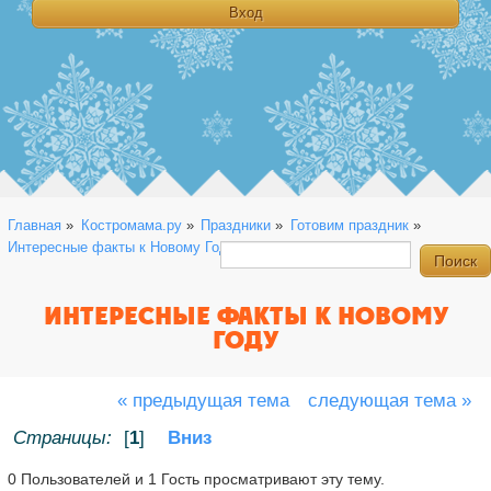
Главная
»
Костромама.ру
»
Праздники
»
Готовим праздник
»
Интересные факты к Новому Году
ИНТЕРЕСНЫЕ ФАКТЫ К НОВОМУ
ГОДУ
« предыдущая тема
следующая тема »
Страницы:
[
1
]
Вниз
0 Пользователей и 1 Гость просматривают эту тему.