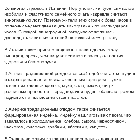
Во многих странах, в Испании, Португалии, на Кубе, символом
изобилия и счастливого семейного очага издревле считают
виноградную лозу. Поэтому жители этих стран с боем часов в
полночь съедают двенадцать виноградин - по числу ударов
часов. С каждой виноградиной загадывают желание -
двенадцать заветных желаний на каждый месяц в году.
В Италии также принято подавать к новогоднему столу
виноград, орехи, чечевицу как символ и залог долголетия,
здоровья и благополучия.
В Англии традиционной рождественской едой считается пудинг
и фаршированная индейка с овощным гарниром. Пудинг
готовят из хлебных крошек, муки, сала, изюма, яиц и
различных пряностей. Перед подачей пудинг обливают ромом,
поджигают и пылающим ставят на стол.
В Америке традиционным блюдом также считается
фаршированная индейка. Индейку нашпиговывают всем, что
завалялось в холодильнике: хлебом, сыром, черносливом,
чесноком, фасолью, грибами, яблоками, капустой.
В Голландии одним из главных национальных новогодних