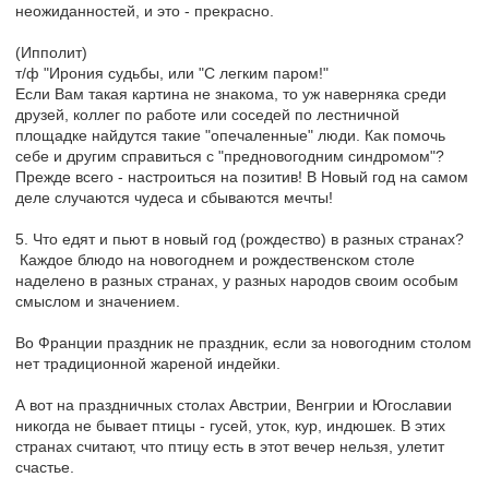
неожиданностей, и это - прекрасно.
(Ипполит)
т/ф "Ирония судьбы, или "С легким паром!"
Если Вам такая картина не знакома, то уж наверняка среди
друзей, коллег по работе или соседей по лестничной
площадке найдутся такие "опечаленные" люди. Как помочь
себе и другим справиться с "предновогодним синдромом"?
Прежде всего - настроиться на позитив! В Новый год на самом
деле случаются чудеса и сбываются мечты!
5. Что едят и пьют в новый год (рождество) в разных странах?
Каждое блюдо на новогоднем и рождественском столе
наделено в разных странах, у разных народов своим особым
смыслом и значением.
Во Франции праздник не праздник, если за новогодним столом
нет традиционной жареной индейки.
А вот на праздничных столах Австрии, Венгрии и Югославии
никогда не бывает птицы - гусей, уток, кур, индюшек. В этих
странах считают, что птицу есть в этот вечер нельзя, улетит
счастье.