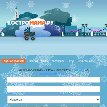
Главная форума
Правила
Поиск
Календарь
Вход
Регистрация
Добро пожаловать,
Гость
. Пожалуйста,
войдите
или
зарегистрируйтесь
.