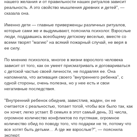
нашего желания и от правильности наших ритуалов зависит
реальность. А это свойство мышления древних и детей", —
сказала она.
Именно дети — главные приверженцы различных ритуалов,
которые сами же и выдумывают, пояснила психолог. Взрослые
люди, поддавшись всеобщему детскому веселью, вместе со
всеми творят "магию" на всякий пожарный случай, не веря в
ее силу.
По мнению психолога, многое в жизни взрослого человека
зависит от того, как он умеет присматривать и договариваться
с детской частью своей личности, не подавляя ее. Она
напомнила, что активация своего "внутреннего ребенка", с
одной стороны, очень полезна, но у нее есть и свои
негативные последствия.
"Внутренний ребенок обидчив, завистлив, жаден, он не
считается с реальностью, топает тогой, чтобы все было так, как
он хочет, легко устает. В семьях в этот самый день, 31 числа,
огромное количество конфликтов по пустякам, огромное
количество обид по поводу того, что подарки не те, потому что
все хотят быть детьми… А где же взрослые?", — пояснила
эксперт.