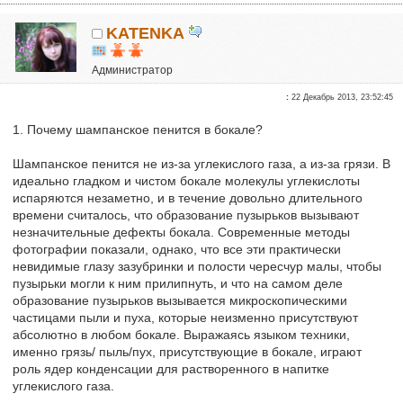
KATENKA
Администратор
Почетные участники
:
22 Декабрь 2013, 23:52:45
Сказали "Спасибо": 470
Репутация:
6
1. Почему шампанское пенится в бокале?
Шампанское пенится не из-за углекислого газа, а из-за грязи. В
идеально гладком и чистом бокале молекулы углекислоты
испаряются незаметно, и в течение довольно длительного
времени считалось, что образование пузырьков вызывают
незначительные дефекты бокала. Современные методы
фотографии показали, однако, что все эти практически
невидимые глазу зазубринки и полости чересчур малы, чтобы
пузырьки могли к ним прилипнуть, и что на самом деле
образование пузырьков вызывается микроскопическими
частицами пыли и пуха, которые неизменно присутствуют
абсолютно в любом бокале. Выражаясь языком техники,
именно грязь/ пыль/пух, присутствующие в бокале, играют
роль ядер конденсации для растворенного в напитке
углекислого газа.