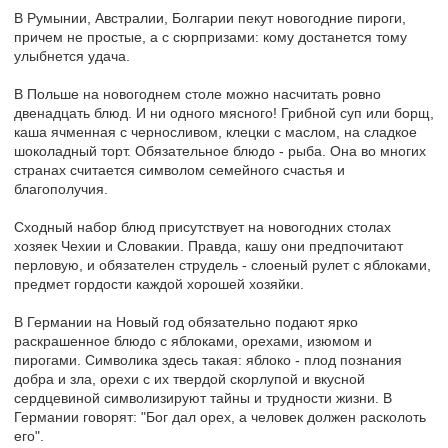
В Румынии, Австралии, Болгарии пекут новогодние пироги,
причем не простые, а с сюрпризами: кому достанется тому
улыбнется удача.
В Польше на новогоднем столе можно насчитать ровно
двенадцать блюд. И ни одного мясного! Грибной суп или борщ,
каша ячменная с черносливом, клецки с маслом, на сладкое
шоколадный торт. Обязательное блюдо - рыба. Она во многих
странах считается символом семейного счастья и
благополучия.
Сходный набор блюд присутствует на новогодних столах
хозяек Чехии и Словакии. Правда, кашу они предпочитают
перловую, и обязателен струдель - слоеный рулет с яблоками,
предмет гордости каждой хорошей хозяйки.
В Германии на Новый год обязательно подают ярко
раскрашенное блюдо с яблоками, орехами, изюмом и
пирогами. Символика здесь такая: яблоко - плод познания
добра и зла, орехи с их твердой скорлупой и вкусной
сердцевиной символизируют тайны и трудности жизни. В
Германии говорят: "Бог дал орех, а человек должен расколоть
его".