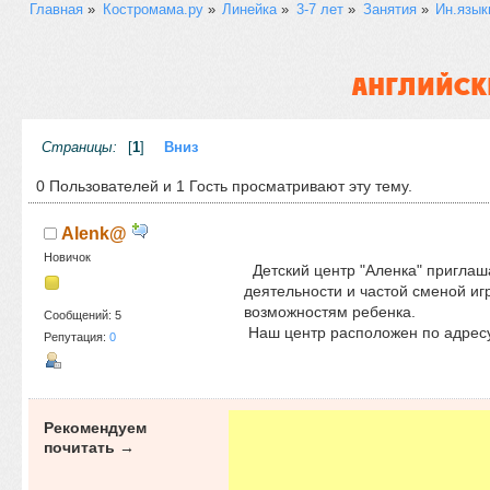
Главная
»
Костромама.ру
»
Линейка
»
3-7 лет
»
Занятия
»
Ин.язык
АНГЛИЙСК
Страницы:
[
1
]
Вниз
0 Пользователей и 1 Гость просматривают эту тему.
Alenk@
Новичок
Детский центр "Аленка" приглаша
деятельности и частой сменой иг
возможностям ребенка.
Сообщений: 5
Наш центр расположен по адресу:
Репутация:
0
Рекомендуем
почитать →