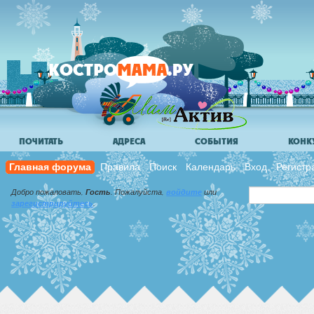
ПОЧИТАТЬ
АДРЕСА
СОБЫТИЯ
КОНК
Главная форума
Правила
Поиск
Календарь
Вход
Регистр
Добро пожаловать,
Гость
. Пожалуйста,
войдите
или
зарегистрируйтесь
.