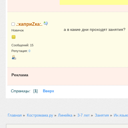
.:каприZка:.
а в какие дни проходят занятия?
Новичок
Сообщений: 15
Репутация:
0
Реклама
Страницы:
[
1
]
Вверх
Главная
»
Костромама.ру
»
Линейка
»
3-7 лет
»
Занятия
»
Ин.язык