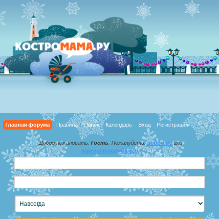
Главная форума
Правила
Поиск
Календарь
Вход
Регистрация
Добро пожаловать,
Гость
. Пожалуйста,
войдите
или
зарегистрируйтесь
.