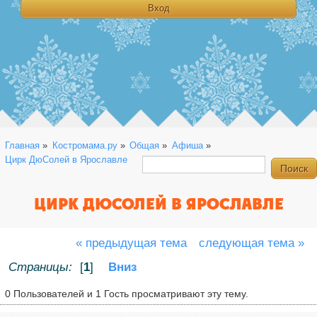
Главная
»
Костромама.ру
»
Общая
»
Афиша
»
Цирк ДюСолей в Ярославле
ЦИРК ДЮСОЛЕЙ В ЯРОСЛАВЛЕ
« предыдущая тема
следующая тема »
Страницы:
[
1
]
Вниз
0 Пользователей и 1 Гость просматривают эту тему.