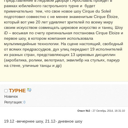
Представление в Ледовом Дворце г.Ярославль пройдет в
рамках юбилейного гастрольного турне и будет
примечательно тем, что свое новое шоу Cirque du Soleil
подготовил совместно с не менее знаменитым Cirque Éloize,
который вот уже 20 лет удивляет зрителей по всему миру
своим искусством совмещать цирковое искусство и танец. Шоу
iD – восьмая по счету оригинальная постановка Cirque Eloize и
первое шоу, в котором компания использовала
мультимедийные технологии. На сцене настоящий, свободный
от всяких предрассудков, дух улиц передают 19 исполнителей
их разных стран, представляющих 13 цирковых дисциплин
(акробатика, ролики, велотриал, эквилибр на стульях, паркур
на стене, уличные танцы и др)
ТУРНЕ
Новичок
Репутация:
0
Ответ №2 :
27 Октябрь 2014, 16:31:10
19.12 -вечернее шоу, 21.12- дневное шоу