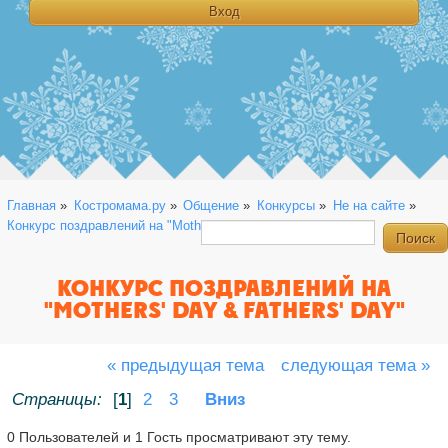
Главная
»
Костромама.ру
»
Общение
»
Конкурсы
»
Не на сайте
»
Конкурс поздравлений на "Mothers' Day & Fathers' Day"
КОНКУРС ПОЗДРАВЛЕНИЙ НА
"MOTHERS' DAY & FATHERS' DAY"
« предыдущая тема
следующая тема »
Страницы:
[
1
]
2
3
Вниз
0 Пользователей и 1 Гость просматривают эту тему.