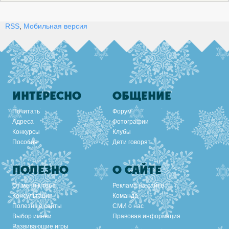
RSS
,
Мобильная версия
ИНТЕРЕСНО
ОБЩЕНИЕ
Почитать
Форум
Адреса
Фотографии
Конкурсы
Клубы
Пособия
Дети говорят
ПОЛЕЗНО
О САЙТЕ
От меня к тебе
Реклама на сайте
Консультации
Команда
Полезные сайты
СМИ о нас
Выбор имени
Правовая информация
Развивающие игры