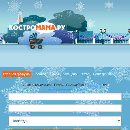
Главная форума
Правила
Поиск
Календарь
Вход
Регистрация
Добро пожаловать,
Гость
. Пожалуйста,
войдите
или
зарегистрируйтесь
.