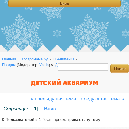
Главная
»
Костромама.ру
»
Объявления
»
Продам
(Модератор:
Vaida
) »
Детский аквариум
ДЕТСКИЙ АКВАРИУМ
« предыдущая тема
следующая тема »
Страницы:
[
1
]
Вниз
0 Пользователей и 1 Гость просматривают эту тему.