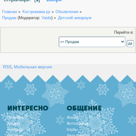
Главная
»
Костромама.ру
»
Объявления
»
Продам
(Модератор:
Vaida
) »
Детский аквариум
Перейти в:
RSS
,
Мобильная версия
ИНТЕРЕСНО
ОБЩЕНИЕ
Почитать
Форум
Адреса
Фотографии
Конкурсы
Клубы
Пособия
Дети говорят