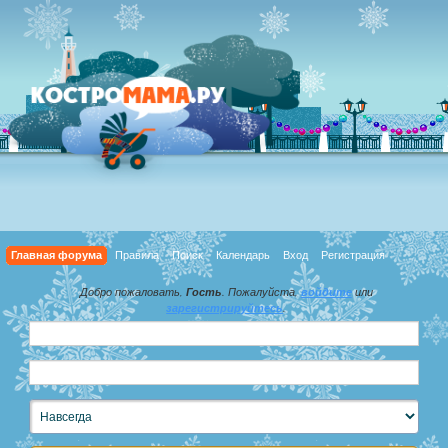
Главная форума
Правила
Поиск
Календарь
Вход
Регистрация
Добро пожаловать,
Гость
. Пожалуйста,
войдите
или
зарегистрируйтесь
.