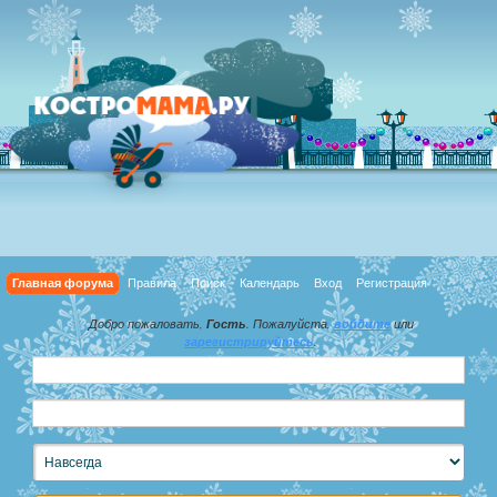
Главная форума
Правила
Поиск
Календарь
Вход
Регистрация
Добро пожаловать,
Гость
. Пожалуйста,
войдите
или
зарегистрируйтесь
.