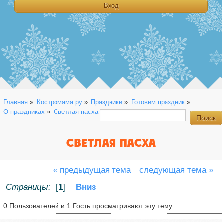
Главная
»
Костромама.ру
»
Праздники
»
Готовим праздник
»
О праздниках
»
Светлая пасха
СВЕТЛАЯ ПАСХА
« предыдущая тема
следующая тема »
Страницы:
[
1
]
Вниз
0 Пользователей и 1 Гость просматривают эту тему.