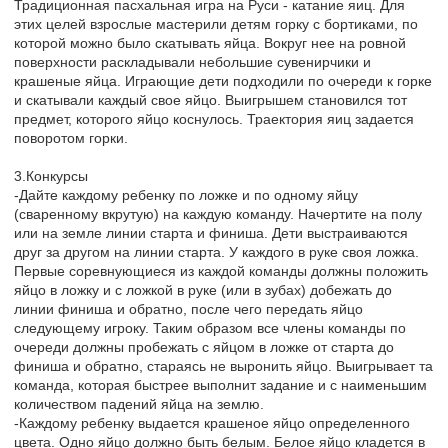
Традиционная пасхальная игра на Руси - катание яиц. Для
этих целей взрослые мастерили детям горку с бортиками, по
которой можно было скатывать яйца. Вокруг нее на ровной
поверхности раскладывали небольшие сувенирчики и
крашеные яйца. Играющие дети подходили по очереди к горке
и скатывали каждый свое яйцо. Выигрышем становился тот
предмет, которого яйцо коснулось. Траектория яиц задается
поворотом горки.
3.Конкурсы
-Дайте каждому ребенку по ложке и по одному яйцу
(сваренному вкрутую) на каждую команду. Начертите на полу
или на земле линии старта и финиша. Дети выстраиваются
друг за другом на линии старта. У каждого в руке своя ложка.
Первые соревнующиеся из каждой команды должны положить
яйцо в ложку и с ложкой в руке (или в зубах) добежать до
линии финиша и обратно, после чего передать яйцо
следующему игроку. Таким образом все члены команды по
очереди должны пробежать с яйцом в ложке от старта до
финиша и обратно, стараясь не выронить яйцо. Выигрывает та
команда, которая быстрее выполнит задание и с наименьшим
количеством падений яйца на землю.
-Каждому ребенку выдается крашеное яйцо определенного
цвета. Одно яйцо должно быть белым. Белое яйцо кладется в