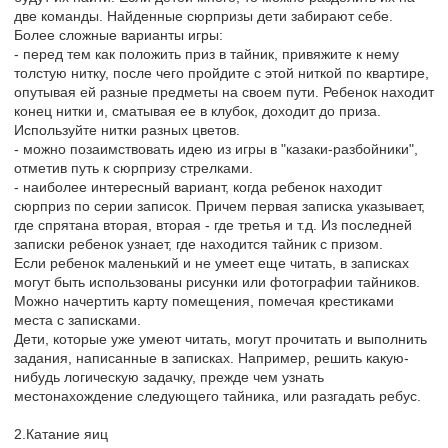
две команды. Найденные сюрпризы дети забирают себе.
Более сложные варианты игры:
- перед тем как положить приз в тайник, привяжите к нему
толстую нитку, после чего пройдите с этой ниткой по квартире,
опутывая ей разные предметы на своем пути. Ребенок находит
конец нитки и, сматывая ее в клубок, доходит до приза.
Используйте нитки разных цветов.
- можно позаимствовать идею из игры в "казаки-разбойники",
отметив путь к сюрпризу стрелками.
- наиболее интересный вариант, когда ребенок находит
сюрприз по серии записок. Причем первая записка указывает,
где спрятана вторая, вторая - где третья и т.д. Из последней
записки ребенок узнает, где находится тайник с призом.
Если ребенок маленький и не умеет еще читать, в записках
могут быть использованы рисунки или фотографии тайников.
Можно начертить карту помещения, помечая крестиками
места с записками.
Дети, которые уже умеют читать, могут прочитать и выполнить
задания, написанные в записках. Например, решить какую-
нибудь логическую задачку, прежде чем узнать
местонахождение следующего тайника, или разгадать ребус.
2.Катание яиц