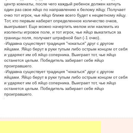
центр комнаты, после чего каждый ребенок должен катнуть
один раз свое яйцо по направлению к белому яйцу. Получает
очко тот игрок, чье яйцо ближе всего будет к нецветному яйцу.
Тот, кто первым наберет определенное количество очков,
выигрывает. Еще можно начертить мелом или наклеить из
изоленты игровое поле, и тот игрок, чье яйцо выкатиться за
границы поля, получает штрафной бал (-1 очко).
-Издавна существует традиция "чокаться" друг с другом
яйцами. Яйцо берут в руки тупым либо острым концом от себя
и ударяют им об яйцо соперника. Выиграет тот, чье яйцо
останется целым. Победитель забирает себе яйцо
проигравшего.
-Издавна существует традиция "чокаться" друг с другом
яйцами. Яйцо берут в руки тупым либо острым концом от себя
и ударяют им об яйцо соперника. Выиграет тот, чье яйцо
останется целым. Победитель забирает себе яйцо
проигравшего.