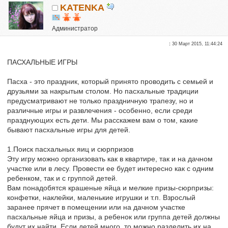
KATENKA
Администратор
Почетные участники
:
30 Март 2015, 11:44:24
Сказали "Спасибо": 470
Репутация:
6
ПАСХАЛЬНЫЕ ИГРЫ
Пасха - это праздник, который принято проводить с семьей и
друзьями за накрытым столом. Но пасхальные традиции
предусматривают не только праздничную трапезу, но и
различные игры и развлечения - особенно, если среди
празднующих есть дети. Мы расскажем вам о том, какие
бывают пасхальные игры для детей.
1.Поиск пасхальных яиц и сюрпризов
Эту игру можно организовать как в квартире, так и на дачном
участке или в лесу. Провести ее будет интересно как с одним
ребенком, так и с группой детей.
Вам понадобятся крашеные яйца и мелкие призы-сюрпризы:
конфетки, наклейки, маленькие игрушки и т.п. Взрослый
заранее прячет в помещении или на дачном участке
пасхальные яйца и призы, а ребенок или группа детей должны
будут их найти. Если детей много, то можно разделить их на