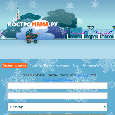
Главная форума
Правила
Поиск
Календарь
Вход
Регистрация
Добро пожаловать,
Гость
. Пожалуйста,
войдите
или
зарегистрируйтесь
.