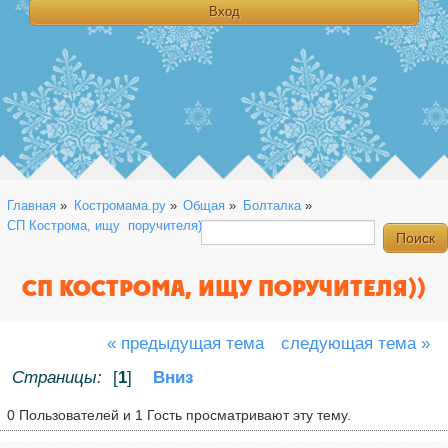
Главная
»
Костромама.ру
»
Общая
»
Болталка
»
СП Кострома, ищу  поручителя))
СП КОСТРОМА, ИЩУ ПОРУЧИТЕЛЯ))
« предыдущая тема
следующая тема »
Страницы:
[
1
]
Вниз
0 Пользователей и 1 Гость просматривают эту тему.