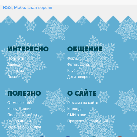
RSS
,
Мобильная версия
ИНТЕРЕСНО
ОБЩЕНИЕ
Почитать
Форум
Адреса
Фотографии
Конкурсы
Клубы
Пособия
Дети говорят
ПОЛЕЗНО
О САЙТЕ
От меня к тебе
Реклама на сайте
Консультации
Команда
Полезные сайты
СМИ о нас
Выбор имени
Правовая информация
Развивающие игры