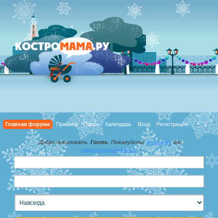
Главная форума
Правила
Поиск
Календарь
Вход
Регистрация
Добро пожаловать,
Гость
. Пожалуйста,
войдите
или
зарегистрируйтесь
.