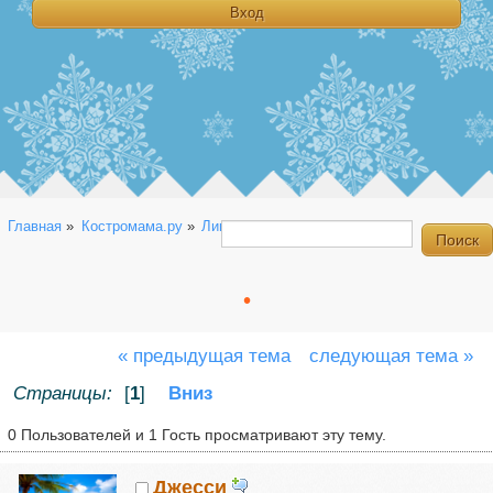
Главная
»
Костромама.ру
»
Линейка
»
Планирую
»
.
.
« предыдущая тема
следующая тема »
Страницы:
[
1
]
Вниз
0 Пользователей и 1 Гость просматривают эту тему.
Джесси