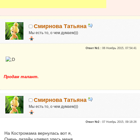
Смирнова Татьяна
Мы есть то, о чем думаем)))
Новичок
Ответ №1 :
06 Ноябрь 2015, 07:54:41
Сказали "Спасибо": 1
Репутация:
0
Я для вас здесь просто Таня, часто говорю стихами)
Продам талант.
Смирнова Татьяна
Мы есть то, о чем думаем)))
Новичок
Ответ №2 :
07 Ноябрь 2015, 09:18:26
Сказали "Спасибо": 1
Репутация:
0
На Костромама вернулась вот я,
Очень дизайн удивил здесь меня,
Я для вас здесь просто Таня, часто говорю стихами)