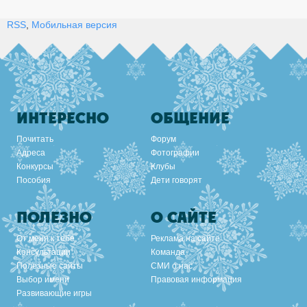
RSS
,
Мобильная версия
ИНТЕРЕСНО
ОБЩЕНИЕ
Почитать
Форум
Адреса
Фотографии
Конкурсы
Клубы
Пособия
Дети говорят
ПОЛЕЗНО
О САЙТЕ
От меня к тебе
Реклама на сайте
Консультации
Команда
Полезные сайты
СМИ о нас
Выбор имени
Правовая информация
Развивающие игры