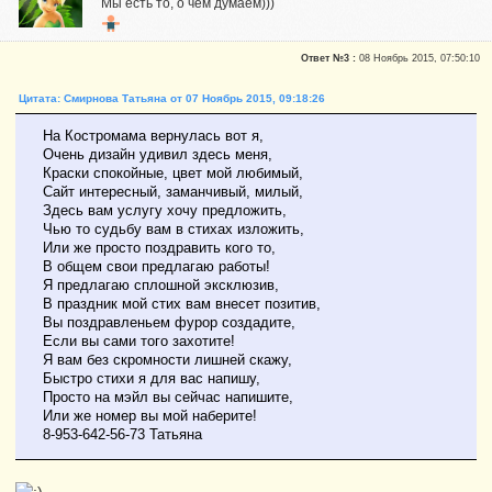
Мы есть то, о чем думаем)))
Новичок
Ответ №3 :
08 Ноябрь 2015, 07:50:10
Сказали "Спасибо": 1
Репутация:
0
Цитата: Смирнова Татьяна от 07 Ноябрь 2015, 09:18:26
Я для вас здесь просто Таня, часто говорю стихами)
На Костромама вернулась вот я,
Очень дизайн удивил здесь меня,
Краски спокойные, цвет мой любимый,
Сайт интересный, заманчивый, милый,
Здесь вам услугу хочу предложить,
Чью то судьбу вам в стихах изложить,
Или же просто поздравить кого то,
В общем свои предлагаю работы!
Я предлагаю сплошной эксклюзив,
В праздник мой стих вам внесет позитив,
Вы поздравленьем фурор создадите,
Если вы сами того захотите!
Я вам без скромности лишней скажу,
Быстро стихи я для вас напишу,
Просто на мэйл вы сейчас напишите,
Или же номер вы мой наберите!
8-953-642-56-73 Татьяна