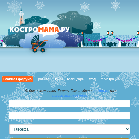
Главная форума
Правила
Поиск
Календарь
Вход
Регистрация
Добро пожаловать,
Гость
. Пожалуйста,
войдите
или
зарегистрируйтесь
.