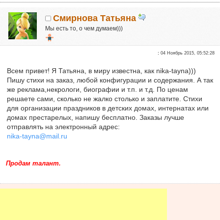
Смирнова Татьяна
Мы есть то, о чем думаем)))
Новичок
:
04 Ноябрь 2015, 05:52:28
Сказали "Спасибо": 1
Репутация:
0
Всем привет! Я Татьяна, в миру известна, как nika-tayna)))
Пишу стихи на заказ, любой конфигурации и содержания. А так
Я для вас здесь просто Таня, часто говорю стихами)
же реклама,некрологи, биографии и т.п. и т.д. По ценам
решаете сами, сколько не жалко столько и заплатите. Стихи
для организации праздников в детских домах, интернатах или
домах престарелых, напишу бесплатно. Заказы лучше
отправлять на электронный адрес:
nika-tayna@mail.ru
Продам талант.