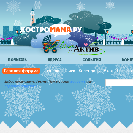
ПОЧИТАТЬ
АДРЕСА
СОБЫТИЯ
КОНК
Главная форума
Правила
Поиск
Календарь
Вход
Регистр
Добро пожаловать,
Гость
. Пожалуйста,
войдите
или
зарегистрируйтесь
.