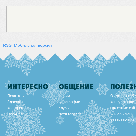
RSS
,
Мобильная версия
ИНТЕРЕСНО
ОБЩЕНИЕ
ПОЛЕЗ
Почитать
Форум
От меня к тебе
Адреса
Фотографии
Консультации
Конкурсы
Клубы
Полезные сай
Пособия
Дети говорят
Выбор имени
Развивающие 