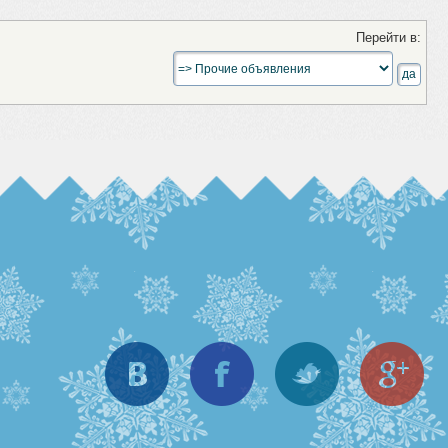
Перейти в:
Вконтакте
Facebook
Twitter
Goo