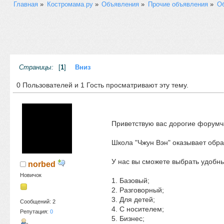
Главная
»
Костромама.ру
»
Объявления
»
Прочие объявления
»
Об
Страницы:
[
1
]
Вниз
0 Пользователей и 1 Гость просматривают эту тему.
Приветствую вас дорогие форумч
Школа "Чжун Вэн" оказывает обра
У нас вы сможете выбрать удобный
norbed
Новичок
1. Базовый;
2. Разговорный;
3. Для детей;
Сообщений: 2
4. С носителем;
Репутация:
0
5. Бизнес;