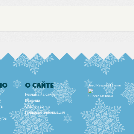
НО
О САЙТЕ
Used
Responsif theme
Реклама на сайте
Команда
ты
СМИ о нас
Правовая информация
игры