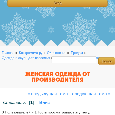
Главная
»
Костромама.ру
»
Объявления
»
Продам
»
Одежда и обувь для взрослых
»
Женская одежда от производителя
ЖЕНСКАЯ ОДЕЖДА ОТ
ПРОИЗВОДИТЕЛЯ
« предыдущая тема
следующая тема »
Страницы:
[
1
]
Вниз
0 Пользователей и 1 Гость просматривают эту тему.