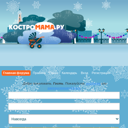
Главная форума
Правила
Поиск
Календарь
Вход
Регистрация
Добро пожаловать,
Гость
. Пожалуйста,
войдите
или
зарегистрируйтесь
.