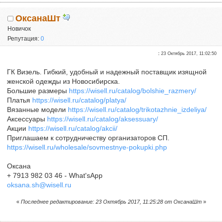
ОксанаШт
Новичок
Репутация:
0
:
23 Октябрь 2017, 11:02:50
ГК Визель. Гибкий, удобный и надежный поставщик изящной
женской одежды из Новосибирска.
Большие размеры
https://wisell.ru/catalog/bolshie_razmery/
Платья
https://wisell.ru/catalog/platya/
Вязанные модели
https://wisell.ru/catalog/trikotazhnie_izdeliya/
Аксессуары
https://wisell.ru/catalog/aksessuary/
Акции
https://wisell.ru/catalog/akcii/
Приглашаем к сотрудничеству организаторов СП.
https://wisell.ru/wholesale/sovmestnye-pokupki.php
Оксана
+ 7913 982 03 46 - What'sApp
oksana.sh@wisell.ru
«
Последнее редактирование: 23 Октябрь 2017, 11:25:28 от ОксанаШт
»