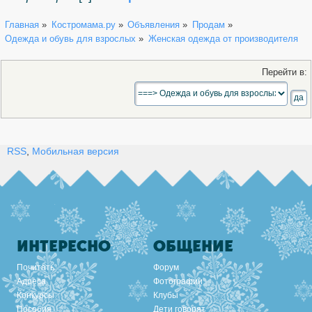
Главная
»
Костромама.ру
»
Объявления
»
Продам
»
Одежда и обувь для взрослых
»
Женская одежда от производителя
Перейти в:
RSS
,
Мобильная версия
ИНТЕРЕСНО
ОБЩЕНИЕ
Почитать
Форум
Адреса
Фотографии
Конкурсы
Клубы
Пособия
Дети говорят