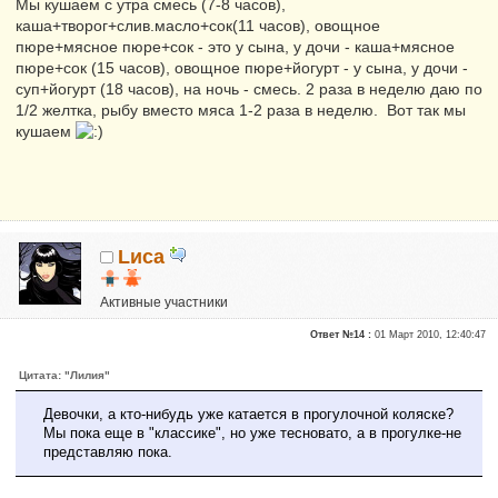
Мы кушаем с утра смесь (7-8 часов),
каша+творог+слив.масло+сок(11 часов), овощное
пюре+мясное пюре+сок - это у сына, у дочи - каша+мясное
пюре+сок (15 часов), овощное пюре+йогурт - у сына, у дочи -
суп+йогурт (18 часов), на ночь - смесь. 2 раза в неделю даю по
1/2 желтка, рыбу вместо мяса 1-2 раза в неделю. Вот так мы
кушаем
Lиса
Активные участники
Репутация:
0
Ответ №14 :
01 Март 2010, 12:40:47
Цитата: "Лилия"
Девочки, а кто-нибудь уже катается в прогулочной коляске?
Мы пока еще в "классике", но уже тесновато, а в прогулке-не
представляю пока.