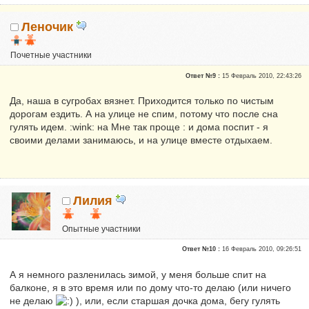
Леночик
Почетные участники
Репутация:
0
Ответ №9 :
15 Февраль 2010, 22:43:26
Да, наша в сугробах вязнет. Приходится только по чистым
дорогам ездить. А на улице не спим, потому что после сна
гулять идем. :wink: на Мне так проще : и дома поспит - я
своими делами занимаюсь, и на улице вместе отдыхаем.
Лилия
Опытные участники
Репутация:
0
Ответ №10 :
16 Февраль 2010, 09:26:51
А я немного разленилась зимой, у меня больше спит на
балконе, я в это время или по дому что-то делаю (или ничего
не делаю
), или, если старшая дочка дома, бегу гулять