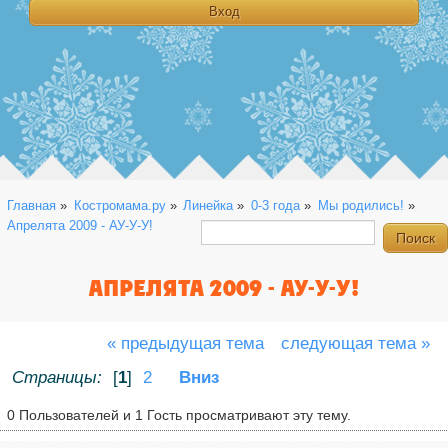
Главная
»
Костромама.ру
»
Линейка
»
0-3 года
»
Мы родились!
»
Апрелята 2009 - АУ-У-У!
АПРЕЛЯТА 2009 - АУ-У-У!
« предыдущая тема
следующая тема »
Страницы:
[
1
]
2
Вниз
0 Пользователей и 1 Гость просматривают эту тему.