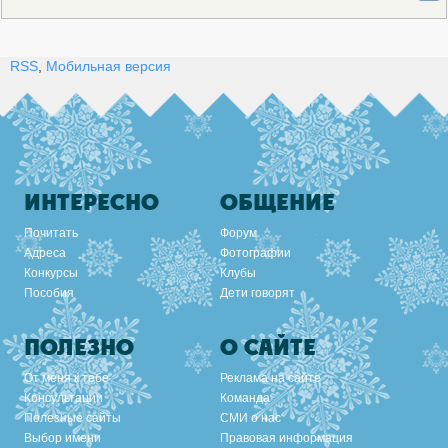
RSS
,
Мобильная версия
ИНТЕРЕСНО
ОБЩЕНИЕ
Почитать
Форум
Адреса
Фотографии
Конкурсы
Клубы
Пособия
Дети говорят
ПОЛЕЗНО
О САЙТЕ
От меня к тебе
Реклама на сайте
Консультации
Команда
Полезные сайты
СМИ о нас
Выбор имени
Правовая информация