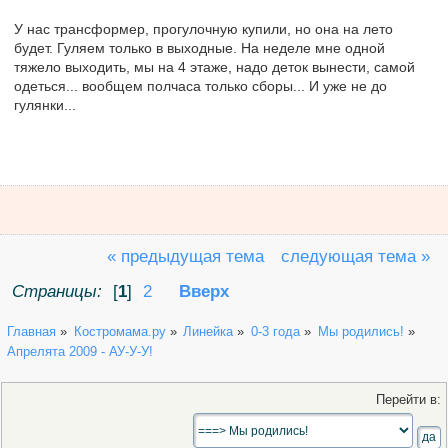
У нас трансформер, прогулочную купили, но она на лето
будет. Гуляем только в выходные. На неделе мне одной
тяжело выходить, мы на 4 этаже, надо деток вынести, самой
одеться... вообщем полчаса только сборы... И уже не до
гулянки...
« предыдущая тема
следующая тема »
Страницы:
[
1
]
2
Вверх
Главная
»
Костромама.ру
»
Линейка
»
0-3 года
»
Мы родились!
»
Апрелята 2009 - АУ-У-У!
Перейти в: