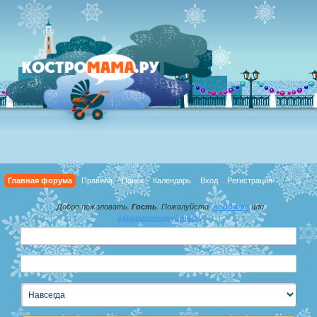
Главная форума
Правила
Поиск
Календарь
Вход
Регистрация
Добро пожаловать,
Гость
. Пожалуйста,
войдите
или
зарегистрируйтесь
.