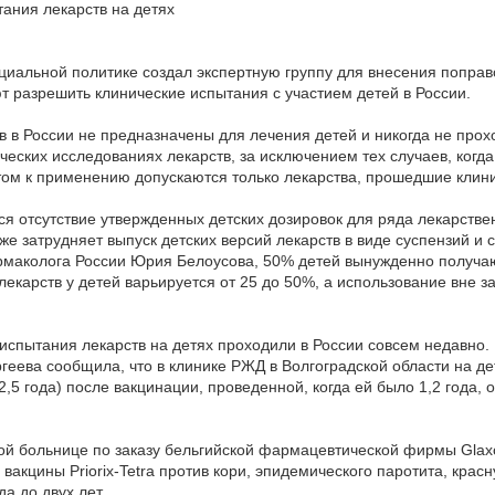
ания лекарств на детях
циальной политике создал экспертную группу для внесения поправ
 разрешить клинические испытания с участием детей в России.
 в России не предназначены для лечения детей и никогда не про
ических исследованиях лекарств, за исключением тех случаев, ко
этом к применению допускаются только лекарства, прошедшие клин
ся отсутствие утвержденных детских дозировок для ряда лекарстве
акже затрудняет выпуск детских версий лекарств в виде суспензий 
армаколога России Юрия Белоусова, 50% детей вынужденно получаю
карств у детей варьируется от 25 до 50%, а использование вне за
испытания лекарств на детях проходили в России совсем недавно.
геева сообщила, что в клинике РЖД в Волгоградской области на д
(2,5 года) после вакцинации, проведенной, когда ей было 1,2 год
той больнице по заказу бельгийской фармацевтической фирмы Glaxo 
вакцины Priorix-Tetra против кори, эпидемического паротита, кра
да до двух лет.