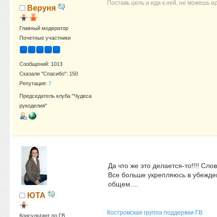
Поставь цель и иди к ней, не можешь и
Веруня
Главный модератор
Почетные участники
Сообщений: 1013
Сказали "Спасибо": 150
Репутация:
7
Председатель клуба "Чудеса
рукоделия"
Да что же это делается-то!!!! Слов
Все больше укрепляюсь в убеждени
общем....
ЮТА
Костромская группа поддержки ГВ
Консультант по ГВ