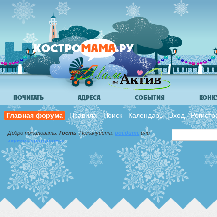
ПОЧИТАТЬ
АДРЕСА
СОБЫТИЯ
КОНК
Главная форума
Правила
Поиск
Календарь
Вход
Регистр
Добро пожаловать,
Гость
. Пожалуйста,
войдите
или
зарегистрируйтесь
.