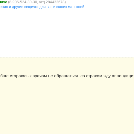
анию
(8-906-524-30-30, acq 284432678)
ления и другие вещички для вас и ваших малышей
Ообще стараюсь к врачам не обращаться. со страхом жду аппендиц