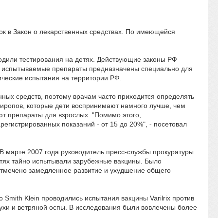
ок в Закон о лекарственных средствах. По имеющейся
ходили тестирования на детях. Действующие законы РФ
гда испытываемые препараты предназначены специально для
ические испытания на территории РФ.
нных средств, поэтому врачам часто приходится определять
и сиропов, которые дети воспринимают намного лучше, чем
т препараты для взрослых. "Помимо этого,
регистрированных показаний - от 15 до 20%", - посетовал
 В марте 2007 года руководитель пресс-службы прокуратуры
етях тайно испытывали зарубежные вакцины. Было
а, отмечено замедленное развитие и ухудшение общего
Smith Klein проводились испытания вакцины Varilrix против
снухи и ветряной оспы. В исследования были вовлечены более