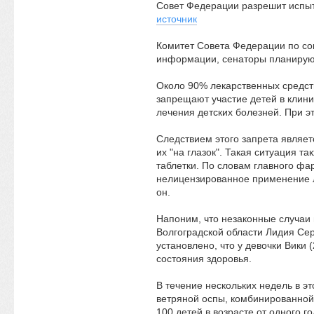
Совет Федерации разрешит испыт
источник
Комитет Совета Федерации по со
информации, сенаторы планируют
Около 90% лекарственных средств
запрещают участие детей в клин
лечения детских болезней. При 
Следствием этого запрета являет
их "на глазок". Такая ситуация т
таблетки. По словам главного ф
нелицензированное применение ле
он.
Напоним, что незаконные случаи 
Волгоградской области Лидия Сер
установлено, что у девочки Вики 
состояния здоровья.
В течение нескольких недель в э
ветряной оспы, комбинированной 
100 детей в возрасте от одного го