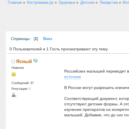
Главная
»
Костромама.ру
»
Здоровье
»
Детское
»
Лекарства
»
Исп
Страницы:
[
1
]
Вниз
0 Пользователей и 1 Гость просматривают эту тему.
Ясный
Новичок
Российских малышей переводят в
источник
Сообщений: 37
В России могут разрешить клинич
Репутация:
0
Соответствующий документ, котор
отсутствуют детские формы. А это
изучение препаратов на конкретн
малышей. Добавим, что до сих п