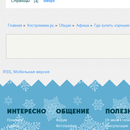
Страницы:
[
1
]
Вверх
Главная
»
Костромама.ру
»
Общая
»
Афиша
»
Где купить хорошие
RSS
,
Мобильная версия
ИНТЕРЕСНО
ОБЩЕНИЕ
ПОЛЕЗ
Почитать
Форум
От меня к тебе
Адреса
Фотографии
Консультации