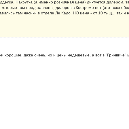
подделка. Накрутка (а именно розничная цена) диктуется дилером, 
которые там представлены, дилеров в Костроме нет (это тоже обя
вились там часики в отделе Ле Кадо. НО цена - от 10 тыщ... так и н
ики хорошие, даже очень, но и цены недешевые, а вот в "Гринвиче" м