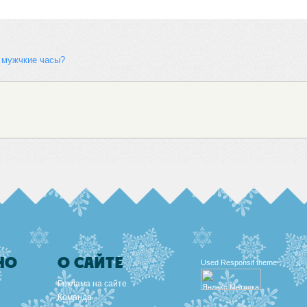
 мужчкие часы?
НО
О САЙТЕ
Used
Responsif theme
Реклама на сайте
Команда