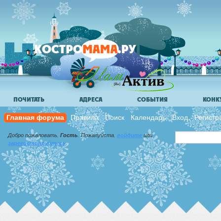
ПОЧИТАТЬ
АДРЕСА
СОБЫТИЯ
КОНК
Главная форума
Правила
Поиск
Календарь
Вход
Регистр
Добро пожаловать,
Гость
. Пожалуйста,
войдите
или
зарегистрируйтесь
.