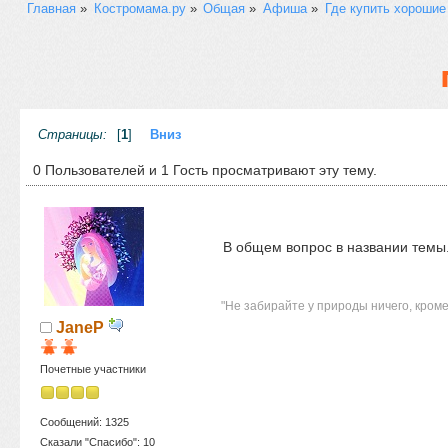
Главная
»
Костромама.ру
»
Общая
»
Афиша
»
Где купить хорошие
Страницы:
[
1
]
Вниз
0 Пользователей и 1 Гость просматривают эту тему.
В общем вопрос в названии темы..
"Не забирайте у природы ничего, кроме
JaneP
Почетные участники
Сообщений: 1325
Сказали "Спасибо": 10