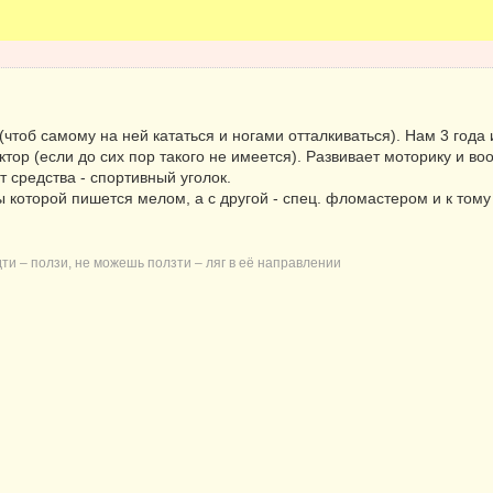
тоб самому на ней кататься и ногами отталкиваться). Нам 3 года и
тор (если до сих пор такого не имеется). Развивает моторику и в
 средства - спортивный уголок.
 которой пишется мелом, а с другой - спец. фломастером и к тому
дти – ползи, не можешь ползти – ляг в её направлении