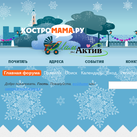
ПОЧИТАТЬ
АДРЕСА
СОБЫТИЯ
КОНК
Главная форума
Правила
Поиск
Календарь
Вход
Регистр
Добро пожаловать,
Гость
. Пожалуйста,
войдите
или
зарегистрируйтесь
.