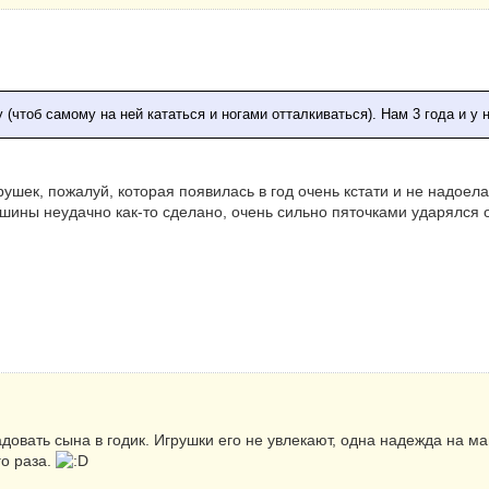
(чтоб самому на ней кататься и ногами отталкиваться). Нам 3 года и у н
рушек, пожалуй, которая появилась в год очень кстати и не надоел
ашины неудачно как-то сделано, очень сильно пяточками ударялся о
довать сына в годик. Игрушки его не увлекают, одна надежда на м
го раза.