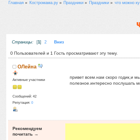
Главная
»
Костромама.ру
»
Праздники
»
Праздники
»
что можно ку
Страницы:
[
1
]
2
Вниз
0 Пользователей и 1 Гость просматривают эту тему.
ОЛейна
привет всем.нам скоро годик,и м
Активные участники
полезное.интересно послушать мне
Сообщений: 42
Репутация:
0
Рекомендуем
почитать →