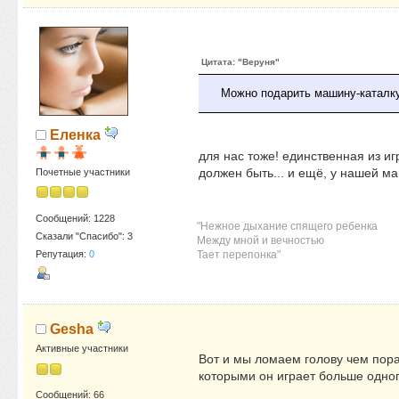
Цитата: "Веруня"
Можно подарить машину-каталку 
Еленка
для нас тоже! единственная из иг
должен быть... и ещё, у нашей м
Почетные участники
Сообщений: 1228
"Нежное дыхание спящего ребенка
Сказали "Спасибо": 3
Между мной и вечностью
Тает перепонка"
Репутация:
0
Gesha
Активные участники
Вот и мы ломаем голову чем пора
которыми он играет больше одно
Сообщений: 66