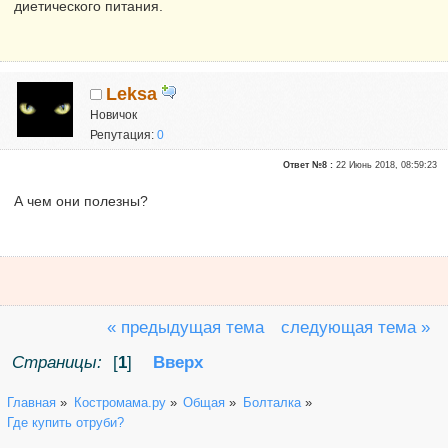
диетического питания.
Leksa
Новичок
Репутация:
0
Ответ №8 :
22 Июнь 2018, 08:59:23
А чем они полезны?
« предыдущая тема
следующая тема »
Страницы:
[
1
]
Вверх
Главная
»
Костромама.ру
»
Общая
»
Болталка
»
Где купить отруби?