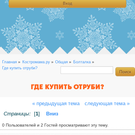
Главная
»
Костромама.ру
»
Общая
»
Болталка
»
Где купить отруби?
ГДЕ КУПИТЬ ОТРУБИ?
« предыдущая тема
следующая тема »
Страницы:
[
1
]
Вниз
0 Пользователей и 2 Гостей просматривают эту тему.