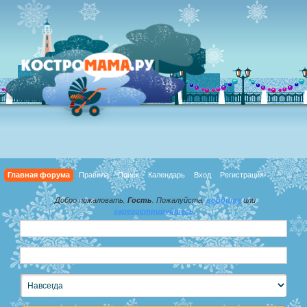
Главная форума
Правила
Поиск
Календарь
Вход
Регистрация
Добро пожаловать,
Гость
. Пожалуйста,
войдите
или
зарегистрируйтесь
.