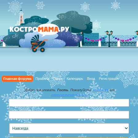
Главная форума
Правила
Поиск
Календарь
Вход
Регистрация
Добро пожаловать,
Гость
. Пожалуйста,
войдите
или
зарегистрируйтесь
.