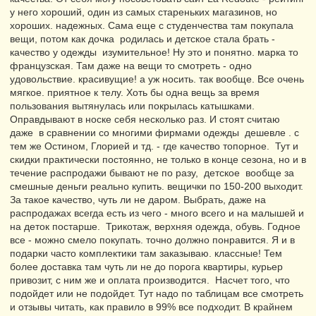
у него хороший, один из самых стареньких магазинов, но
хороших. надежных. Сама еще с студенчества там покупала
вещи, потом как дочка родилась и детское стала брать -
качество у одежды изумительное! Ну это и понятно. марка то
французская. Там даже на вещи то смотреть - одно
удовольствие. красивущие! а уж носить. так вообще. Все очень
мягкое. приятное к телу. Хоть бы одна вещь за время
пользования вытянулась или покрылась катышками.
Оправдывают в носке себя несколько раз. И стоят считаю
даже в сравнении со многими фирмами одежды дешевле . с
тем же Остином, Глорией и тд. - где качество топорное. Тут и
скидки практически постоянно, не только в конце сезона, но и в
течение распродажи бывают не по разу, детское вообще за
смешные деньги реально купить. вещички по 150-200 выходит.
За такое качество, чуть ли не даром. Выбрать, даже на
распродажах всегда есть из чего - много всего и на малышей и
на деток постарше. Трикотаж, верхняя одежда, обувь. Годное
все - можно смело покупать. точно должно понравится. Я и в
подарки часто комплектики там заказываю. классные! Тем
более доставка там чуть ли не до порога квартиры, курьер
привозит, с ним же и оплата производится. Насчет того, что
подойдет или не подойдет. Тут надо по таблицам все смотреть
и отзывы читать, как правило в 99% все подходит. В крайнем