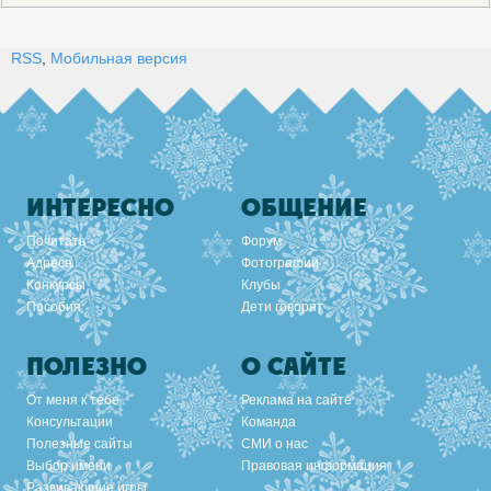
RSS
,
Мобильная версия
ИНТЕРЕСНО
ОБЩЕНИЕ
Почитать
Форум
Адреса
Фотографии
Конкурсы
Клубы
Пособия
Дети говорят
ПОЛЕЗНО
О САЙТЕ
От меня к тебе
Реклама на сайте
Консультации
Команда
Полезные сайты
СМИ о нас
Выбор имени
Правовая информация
Развивающие игры