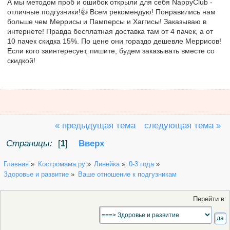
А мы методом проб и ошибок открыли для себя NappyClub -
отличные подгузники!👍 Всем рекомендую! Понравились нам
больше чем Меррисы и Памперсы и Хаггисы! Заказываю в
интернете! Правда бесплатная доставка там от 4 пачек, а от
10 пачек скидка 15%. По цене они гораздо дешевле Меррисов!
Если кого заинтересует, пишите, будем заказывать вместе со
скидкой!
« предыдущая тема
следующая тема »
Страницы:
[
1
]
Вверх
Главная
»
Костромама.ру
»
Линейка
»
0-3 года
»
Здоровье и развитие
»
Ваше отношение к подгузникам
Перейти в: