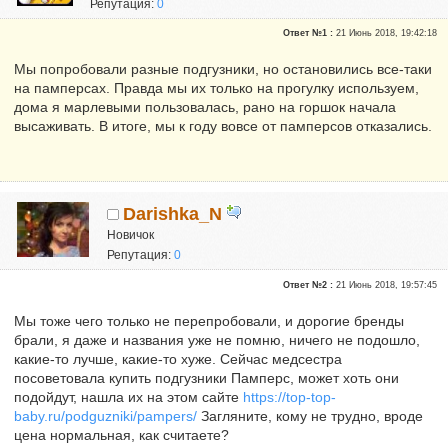
Репутация:
0
Ответ №1 :
21 Июнь 2018, 19:42:18
Мы попробовали разные подгузники, но остановились все-таки
на памперсах. Правда мы их только на прогулку используем,
дома я марлевыми пользовалась, рано на горшок начала
высаживать. В итоге, мы к году вовсе от памперсов отказались.
Darishka_N
Новичок
Репутация:
0
Ответ №2 :
21 Июнь 2018, 19:57:45
Мы тоже чего только не перепробовали, и дорогие бренды
брали, я даже и названия уже не помню, ничего не подошло,
какие-то лучше, какие-то хуже. Сейчас медсестра
посоветовала купить подгузники Памперс, может хоть они
подойдут, нашла их на этом сайте
https://top-top-
baby.ru/podguzniki/pampers/
Загляните, кому не трудно, вроде
цена нормальная, как считаете?