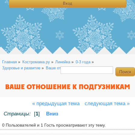
Главная
»
Костромама.ру
»
Линейка
»
0-3 года
»
Здоровье и развитие
»
Ваше отношение к подгузникам
ВАШЕ ОТНОШЕНИЕ К ПОДГУЗНИКАМ
« предыдущая тема
следующая тема »
Страницы:
[
1
]
Вниз
0 Пользователей и 1 Гость просматривают эту тему.