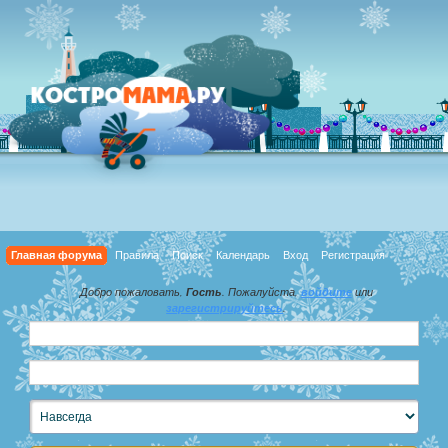
Главная форума
Правила
Поиск
Календарь
Вход
Регистрация
Добро пожаловать,
Гость
. Пожалуйста,
войдите
или
зарегистрируйтесь
.