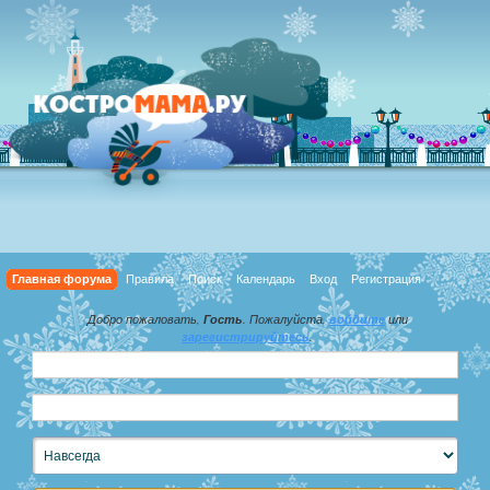
Главная форума
Правила
Поиск
Календарь
Вход
Регистрация
Добро пожаловать,
Гость
. Пожалуйста,
войдите
или
зарегистрируйтесь
.