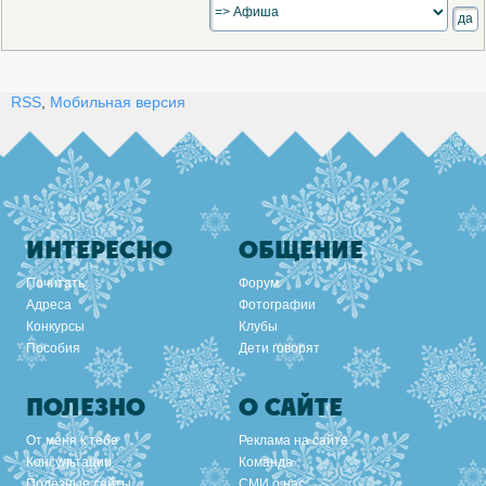
RSS
,
Мобильная версия
ИНТЕРЕСНО
ОБЩЕНИЕ
Почитать
Форум
Адреса
Фотографии
Конкурсы
Клубы
Пособия
Дети говорят
ПОЛЕЗНО
О САЙТЕ
От меня к тебе
Реклама на сайте
Консультации
Команда
Полезные сайты
СМИ о нас