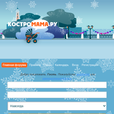
Главная форума
Правила
Поиск
Календарь
Вход
Регистрация
Добро пожаловать,
Гость
. Пожалуйста,
войдите
или
зарегистрируйтесь
.