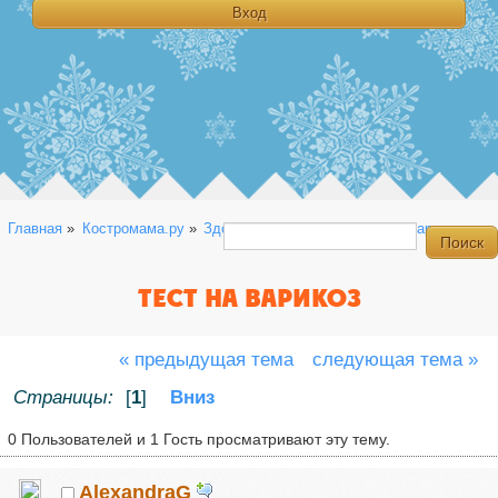
Главная
»
Костромама.ру
»
Здоровье
»
Общая
»
Тест на варикоз
ТЕСТ НА ВАРИКОЗ
« предыдущая тема
следующая тема »
Страницы:
[
1
]
Вниз
0 Пользователей и 1 Гость просматривают эту тему.
AlexandraG