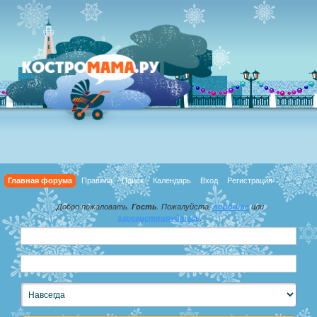
Главная форума
Правила
Поиск
Календарь
Вход
Регистрация
Добро пожаловать,
Гость
. Пожалуйста,
войдите
или
зарегистрируйтесь
.