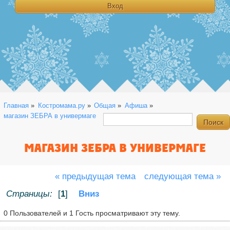
Главная
»
Костромама.ру
»
Общая
»
Афиша
»
магазин ЗЕБРА в универмаге
МАГАЗИН ЗЕБРА В УНИВЕРМАГЕ
« предыдущая тема
следующая тема »
Страницы:
[
1
]
Вниз
0 Пользователей и 1 Гость просматривают эту тему.