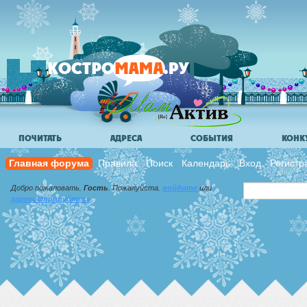
ПОЧИТАТЬ
АДРЕСА
СОБЫТИЯ
КОНК
Главная форума
Правила
Поиск
Календарь
Вход
Регистр
Добро пожаловать,
Гость
. Пожалуйста,
войдите
или
зарегистрируйтесь
.