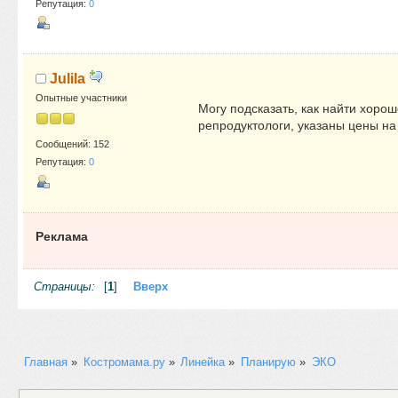
Репутация:
0
Julila
Опытные участники
Могу подсказать, как найти хорош
репродуктологи, указаны цены на 
Сообщений: 152
Репутация:
0
Реклама
Страницы:
[
1
]
Вверх
Главная
»
Костромама.ру
»
Линейка
»
Планирую
»
ЭКО