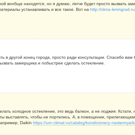
кой вообще находятся, но я думаю, легче будет просто вызвать зам
материалы устанавливать и все такое. Вот на
http://okna-leningrad.ru
дить в другой конец города, просто ради консультации. Спасибо ва
ызвать замерщика и побыстрее сделать остекление.
лать холодное остекление, это ведь балкон, а не лоджия. Кстати, 
ты выставлять, чтобы не портились. А, в помещении, прилегающем 
например, Daikin
https://um-climat.ru/catalog/kondicionery-nastennye/k