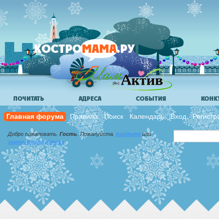
ПОЧИТАТЬ
АДРЕСА
СОБЫТИЯ
КОНК
Главная форума
Правила
Поиск
Календарь
Вход
Регистр
Добро пожаловать,
Гость
. Пожалуйста,
войдите
или
зарегистрируйтесь
.