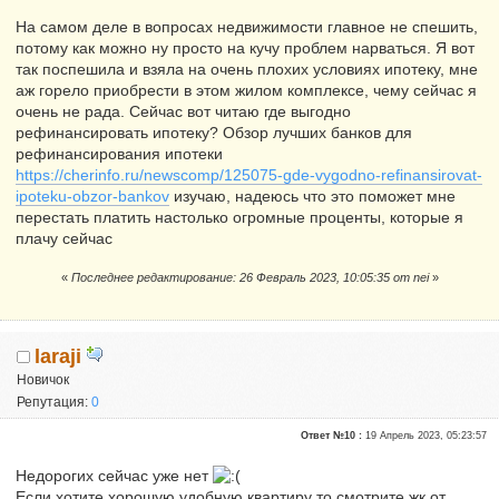
На самом деле в вопросах недвижимости главное не спешить,
потому как можно ну просто на кучу проблем нарваться. Я вот
так поспешила и взяла на очень плохих условиях ипотеку, мне
аж горело приобрести в этом жилом комплексе, чему сейчас я
очень не рада. Сейчас вот читаю где выгодно
рефинансировать ипотеку? Обзор лучших банков для
рефинансирования ипотеки
https://cherinfo.ru/newscomp/125075-gde-vygodno-refinansirovat-
ipoteku-obzor-bankov
изучаю, надеюсь что это поможет мне
перестать платить настолько огромные проценты, которые я
плачу сейчас
«
Последнее редактирование: 26 Февраль 2023, 10:05:35 от nei
»
laraji
Новичок
Репутация:
0
Ответ №10 :
19 Апрель 2023, 05:23:57
Недорогих сейчас уже нет
Если хотите хорошую удобную квартиру то смотрите жк от