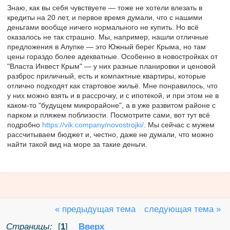
Знаю, как вы себя чувствуете — тоже не хотели влезать в
кредиты на 20 лет, и первое время думали, что с нашими
деньгами вообще ничего нормального не купить. Но всё
оказалось не так страшно. Мы, например, нашли отличные
предложения в Алупке — это Южный берег Крыма, но там
цены гораздо более адекватные. Особенно в новостройках от
"Власта Инвест Крым" — у них разные планировки и ценовой
разброс приличный, есть и компактные квартиры, которые
отлично подходят как стартовое жильё. Мне понравилось, что
у них можно взять и в рассрочку, и с ипотекой, и при этом не в
каком-то "будущем микрорайоне", а в уже развитом районе с
парком и пляжем поблизости. Посмотрите сами, вот тут всё
подробно
https://vik.company/novostrojki/
. Мы сейчас с мужем
рассчитываем бюджет и, честно, даже не думали, что можно
найти такой вид на море за такие деньги.
« предыдущая тема
следующая тема »
Страницы:
[
1
]
Вверх