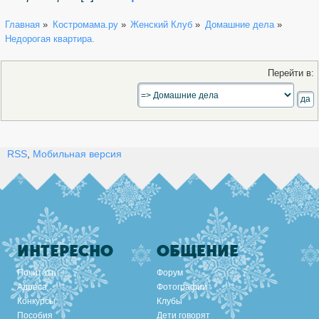
Главная
»
Костромама.ру
»
Женский Клуб
»
Домашние дела
»
Недорогая квартира.
Перейти в:
RSS
,
Мобильная версия
ИНТЕРЕСНО
ОБЩЕНИЕ
Почитать
Форум
Адреса
Фотографии
Конкурсы
Клубы
Пособия
Дети говорят