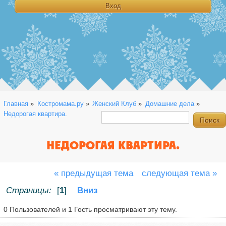
Главная
»
Костромама.ру
»
Женский Клуб
»
Домашние дела
»
Недорогая квартира.
НЕДОРОГАЯ КВАРТИРА.
« предыдущая тема
следующая тема »
Страницы:
[
1
]
Вниз
0 Пользователей и 1 Гость просматривают эту тему.