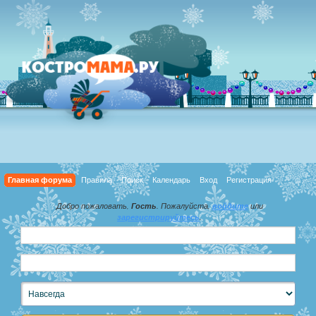
Главная форума
Правила
Поиск
Календарь
Вход
Регистрация
Добро пожаловать,
Гость
. Пожалуйста,
войдите
или
зарегистрируйтесь
.