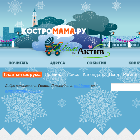
ПОЧИТАТЬ
АДРЕСА
СОБЫТИЯ
КОНК
Главная форума
Правила
Поиск
Календарь
Вход
Регистр
Добро пожаловать,
Гость
. Пожалуйста,
войдите
или
зарегистрируйтесь
.