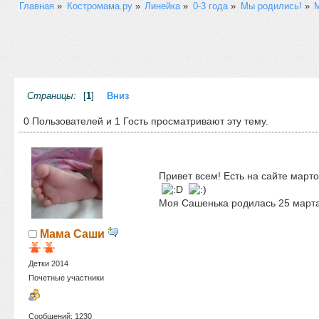
Главная
»
Костромама.ру
»
Линейка
»
0-3 года
»
Мы родились!
»
М
Страницы:
[
1
]
Вниз
0 Пользователей и 1 Гость просматривают эту тему.
Привет всем! Есть на сайте март
Моя Сашенька родилась 25 марта 
Мама Саши
Детки 2014
Почетные участники
Сообщений: 1230