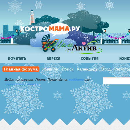
ПОЧИТАТЬ
АДРЕСА
СОБЫТИЯ
КОНК
Главная форума
Правила
Поиск
Календарь
Вход
Регистр
Добро пожаловать,
Гость
. Пожалуйста,
войдите
или
зарегистрируйтесь
.