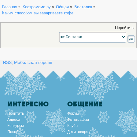
Главная
»
Костромама.ру
»
Общая
»
Болталка
»
Каким способом вы завариваете кофе
Перейти в:
RSS
,
Мобильная версия
ИНТЕРЕСНО
ОБЩЕНИЕ
Почитать
Форум
Адреса
Фотографии
Конкурсы
Клубы
Пособия
Дети говорят