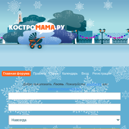
Главная форума
Правила
Поиск
Календарь
Вход
Регистрация
Добро пожаловать,
Гость
. Пожалуйста,
войдите
или
зарегистрируйтесь
.