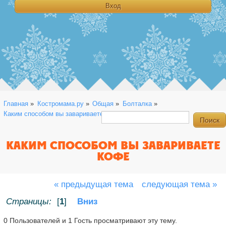
Главная
»
Костромама.ру
»
Общая
»
Болталка
»
Каким способом вы завариваете кофе
КАКИМ СПОСОБОМ ВЫ ЗАВАРИВАЕТЕ
КОФЕ
« предыдущая тема
следующая тема »
Страницы:
[
1
]
Вниз
0 Пользователей и 1 Гость просматривают эту тему.