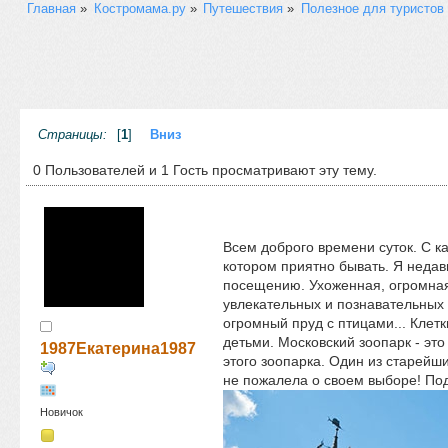
Главная
»
Костромама.ру
»
Путешествия
»
Полезное для туристов
Страницы:
[
1
]
Вниз
0 Пользователей и 1 Гость просматривают эту тему.
Всем доброго времени суток. C к
котором приятно бывать. Я недав
посещению. Ухоженная, огромная 
увлекательных и познавательных 
огромный пруд с птицами... Кле
детьми. Московский зоопарк - э
1987Екатерина1987
этого зоопарка. Один из старейш
не пожалела о своем выборе! По
Новичок