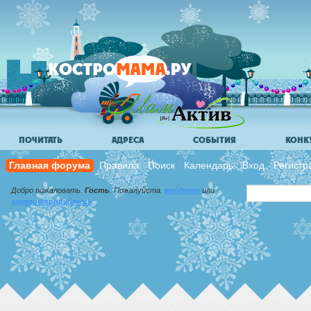
ПОЧИТАТЬ
АДРЕСА
СОБЫТИЯ
КОНК
Главная форума
Правила
Поиск
Календарь
Вход
Регистр
Добро пожаловать,
Гость
. Пожалуйста,
войдите
или
зарегистрируйтесь
.