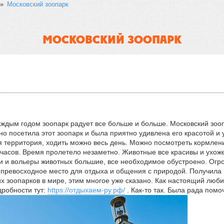
»
Московский зоопарк
МОСКОВСКИЙ ЗООПАРК
аждым годом зоопарк радует все больше и больше. Московский зоопа
но посетила этот зоопарк и была приятно удивлена его красотой и
территория, ходить можно весь день. Можно посмотреть кормлени
часов. Время пролетело незаметно. Животные все красивы и ухоже
тки и вольеры животных большие, все необходимое обустроено. Ог
то превосходное место для отдыха и общения с природой. Получил
их зоопарков в мире, этим многое уже сказано. Как настоящий люби
дробности тут:
https://отдыхаем-ру.рф/
. Как-то так. Была рада помо