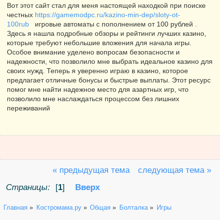
Вот этот сайт стал для меня настоящей находкой при поиске
честных
https://gamemodpc.ru/kazino-min-dep/sloty-ot-
100rub
игровые автоматы с пополнением от 100 рублей .
Здесь я нашла подробные обзоры и рейтинги лучших казино,
которые требуют небольшие вложения для начала игры.
Особое внимание уделено вопросам безопасности и
надежности, что позволило мне выбрать идеальное казино для
своих нужд. Теперь я уверенно играю в казино, которое
предлагает отличные бонусы и быстрые выплаты. Этот ресурс
помог мне найти надежное место для азартных игр, что
позволило мне наслаждаться процессом без лишних
переживаний
« предыдущая тема
следующая тема »
Страницы:
[
1
]
Вверх
Главная
»
Костромама.ру
»
Общая
»
Болталка
»
Игры 