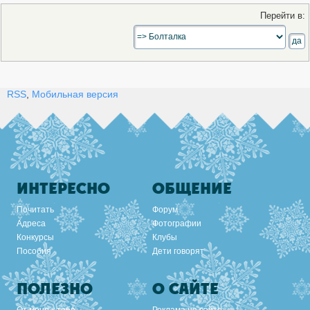
Перейти в:
RSS
,
Мобильная версия
ИНТЕРЕСНО
ОБЩЕНИЕ
Почитать
Форум
Адреса
Фотографии
Конкурсы
Клубы
Пособия
Дети говорят
ПОЛЕЗНО
О САЙТЕ
От меня к тебе
Реклама на сайте