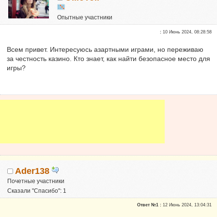
Опытные участники
Сказали "Спасибо": 1
:
10 Июнь 2024, 08:28:58
Репутация:
0
Всем привет. Интересуюсь азартными играми, но переживаю
за честность казино. Кто знает, как найти безопасное место для
игры?
Ader138
Почетные участники
Сказали "Спасибо": 1
Репутация:
0
Ответ №1 :
12 Июнь 2024, 13:04:31
*