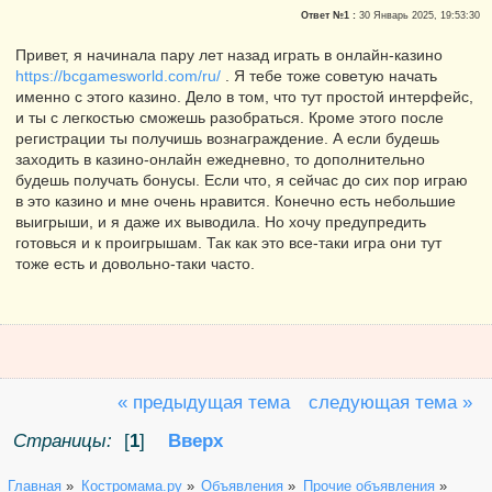
Ответ №1 :
30 Январь 2025, 19:53:30
Привет, я начинала пару лет назад играть в онлайн-казино
https://bcgamesworld.com/ru/
. Я тебе тоже советую начать
именно с этого казино. Дело в том, что тут простой интерфейс,
и ты с легкостью сможешь разобраться. Кроме этого после
регистрации ты получишь вознаграждение. А если будешь
заходить в казино-онлайн ежедневно, то дополнительно
будешь получать бонусы. Если что, я сейчас до сих пор играю
в это казино и мне очень нравится. Конечно есть небольшие
выигрыши, и я даже их выводила. Но хочу предупредить
готовься и к проигрышам. Так как это все-таки игра они тут
тоже есть и довольно-таки часто.
« предыдущая тема
следующая тема »
Страницы:
[
1
]
Вверх
Главная
»
Костромама.ру
»
Объявления
»
Прочие объявления
»