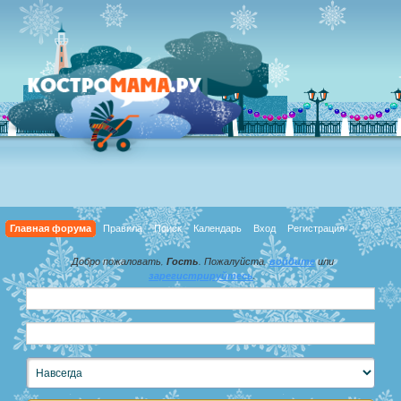
Главная форума
Правила
Поиск
Календарь
Вход
Регистрация
Добро пожаловать,
Гость
. Пожалуйста,
войдите
или
зарегистрируйтесь
.