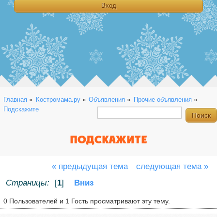
Главная
»
Костромама.ру
»
Объявления
»
Прочие объявления
»
Подскажите
ПОДСКАЖИТЕ
« предыдущая тема
следующая тема »
Страницы:
[
1
]
Вниз
0 Пользователей и 1 Гость просматривают эту тему.