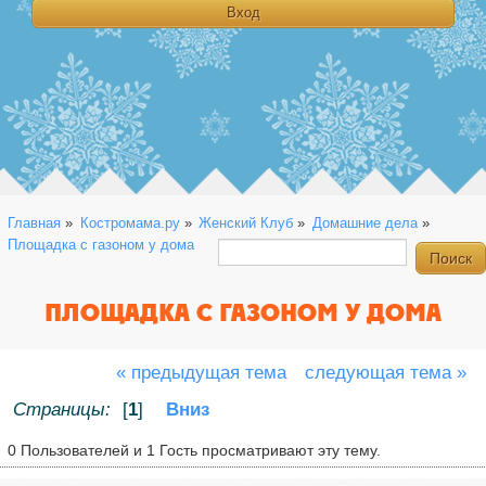
Главная
»
Костромама.ру
»
Женский Клуб
»
Домашние дела
»
Площадка с газоном у дома
ПЛОЩАДКА С ГАЗОНОМ У ДОМА
« предыдущая тема
следующая тема »
Страницы:
[
1
]
Вниз
0 Пользователей и 1 Гость просматривают эту тему.