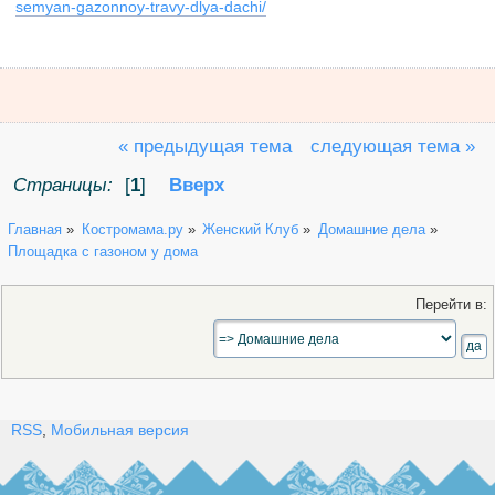
semyan-gazonnoy-travy-dlya-dachi/
« предыдущая тема
следующая тема »
Страницы:
[
1
]
Вверх
Главная
»
Костромама.ру
»
Женский Клуб
»
Домашние дела
»
Площадка с газоном у дома
Перейти в:
RSS
,
Мобильная версия