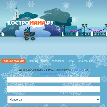
Главная форума
Правила
Поиск
Календарь
Вход
Регистрация
Добро пожаловать,
Гость
. Пожалуйста,
войдите
или
зарегистрируйтесь
.