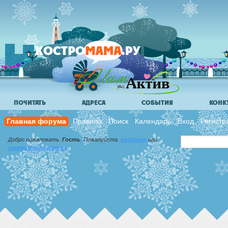
ПОЧИТАТЬ
АДРЕСА
СОБЫТИЯ
КОНК
Главная форума
Правила
Поиск
Календарь
Вход
Регистр
Добро пожаловать,
Гость
. Пожалуйста,
войдите
или
зарегистрируйтесь
.