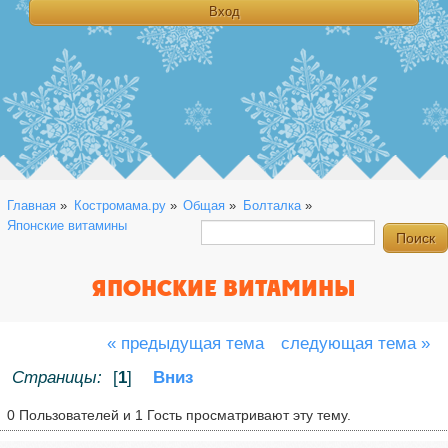
Главная
»
Костромама.ру
»
Общая
»
Болталка
»
Японские витамины
ЯПОНСКИЕ ВИТАМИНЫ
« предыдущая тема
следующая тема »
Страницы:
[
1
]
Вниз
0 Пользователей и 1 Гость просматривают эту тему.