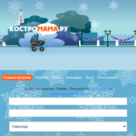
Главная форума
Правила
Поиск
Календарь
Вход
Регистрация
Добро пожаловать,
Гость
. Пожалуйста,
войдите
или
зарегистрируйтесь
.