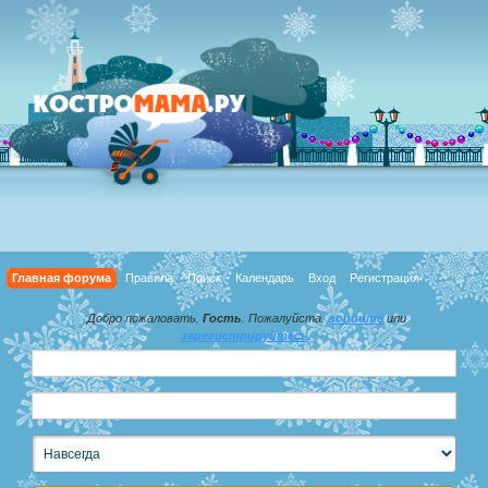
Главная форума
Правила
Поиск
Календарь
Вход
Регистрация
Добро пожаловать,
Гость
. Пожалуйста,
войдите
или
зарегистрируйтесь
.