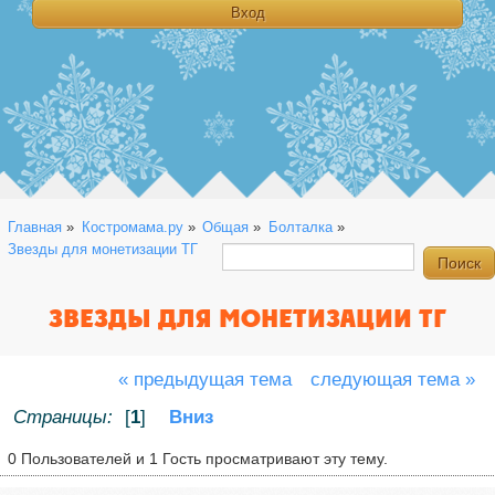
Главная
»
Костромама.ру
»
Общая
»
Болталка
»
Звезды для монетизации ТГ
ЗВЕЗДЫ ДЛЯ МОНЕТИЗАЦИИ ТГ
« предыдущая тема
следующая тема »
Страницы:
[
1
]
Вниз
0 Пользователей и 1 Гость просматривают эту тему.