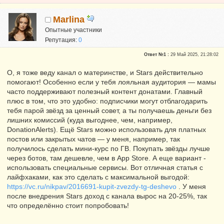
Marlina
Опытные участники
Репутация:
0
Ответ №1 :
29 Май 2025, 21:28:02
О, я тоже веду канал о материнстве, и Stars действительно
помогают! Особенно если у тебя лояльная аудитория — мамы
часто поддерживают полезный контент донатами. Главный
плюс в том, что это удобно: подписчики могут отблагодарить
тебя парой звёзд за ценный совет, а ты получаешь деньги без
лишних комиссий (куда выгоднее, чем, например,
DonationAlerts). Ещё Stars можно использовать для платных
постов или закрытых чатов — у меня, например, так
получилось сделать мини-курс по ГВ. Покупать звёзды лучше
через ботов, там дешевле, чем в App Store. А еще вариант -
использовать специальные сервисы. Вот отличная статья с
лайфхаками, как это сделать с максимальной выгодой:
https://vc.ru/nikpav/2016691-kupit-zvezdy-tg-deshevo
. У меня
после внедрения Stars доход с канала вырос на 20-25%, так
что определённо стоит попробовать!