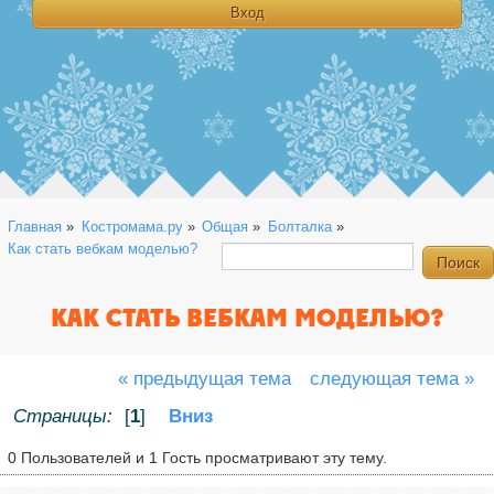
Главная
»
Костромама.ру
»
Общая
»
Болталка
»
Как стать вебкам моделью? 
КАК СТАТЬ ВЕБКАМ МОДЕЛЬЮ?
« предыдущая тема
следующая тема »
Страницы:
[
1
]
Вниз
0 Пользователей и 1 Гость просматривают эту тему.