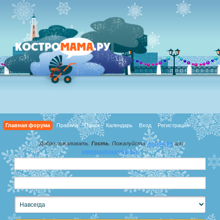
Главная форума
Правила
Поиск
Календарь
Вход
Регистрация
Добро пожаловать,
Гость
. Пожалуйста,
войдите
или
зарегистрируйтесь
.