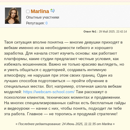
Marlina
Опытные участники
Репутация:
0
Ответ №1 :
29 Май 2025, 22:42:14
Твоя ситуация вполне понятна — многие девушки приходят в
вебкам именно из-за необходимости гибкого и хорошего
заработка. Для начала стоит изучить основы: как работают
платформы, какие студии предлагают честные условия, как
избежать мошенников. Важно не только красиво выглядеть, но
и уметь общаться с аудиторией, создавать интимную
атмосферу, не нарушая при этом своих границ. Один из
лучших способов подготовиться — пройти обучение в
специальных местах. Вот, например, отличная школа вебкам
моделей:
https://webcam-school.com/
Там расскажут о
психологии клиентов, технических моментах и продвижении.
На многих специализированных сайтах есть бесплатные гайды
и видеоуроки — начни с них, чтобы понять, подходит ли тебе
эта работа. Главное — не торопись и продумай стратегию!
«
Последнее редактирование: 24 Июнь 2025, 11:11:35 от Marlina
»