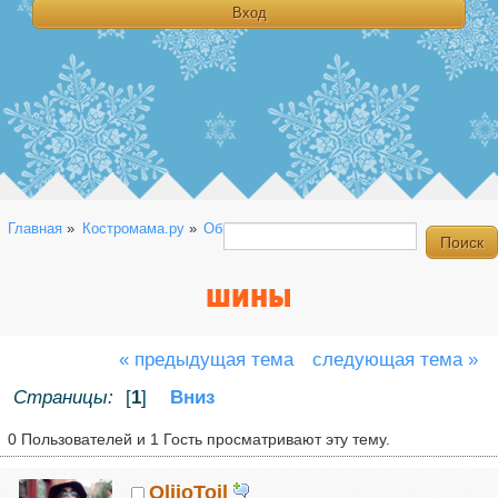
Главная
»
Костромама.ру
»
Общая
»
Болталка
»
Шины 
ШИНЫ
« предыдущая тема
следующая тема »
Страницы:
[
1
]
Вниз
0 Пользователей и 1 Гость просматривают эту тему.
OliioToil