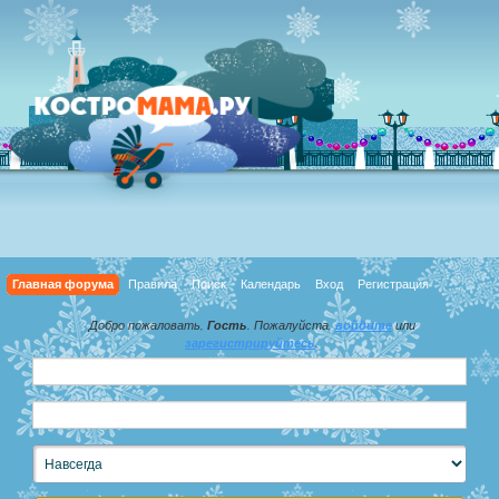
Главная форума
Правила
Поиск
Календарь
Вход
Регистрация
Добро пожаловать,
Гость
. Пожалуйста,
войдите
или
зарегистрируйтесь
.